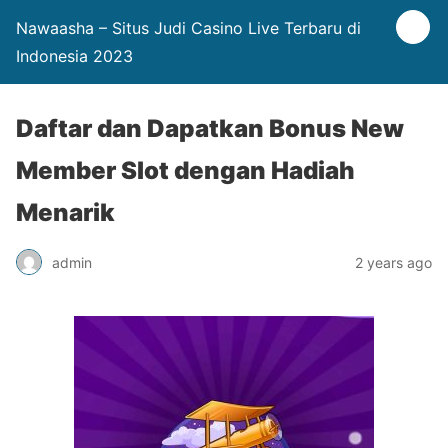
Nawaasha – Situs Judi Casino Live Terbaru di
Indonesia 2023
Daftar dan Dapatkan Bonus New
Member Slot dengan Hadiah
Menarik
admin
2 years ago