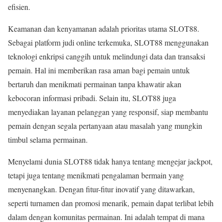
efisien.
Keamanan dan kenyamanan adalah prioritas utama SLOT88.
Sebagai platform judi online terkemuka, SLOT88 menggunakan
teknologi enkripsi canggih untuk melindungi data dan transaksi
pemain. Hal ini memberikan rasa aman bagi pemain untuk
bertaruh dan menikmati permainan tanpa khawatir akan
kebocoran informasi pribadi. Selain itu, SLOT88 juga
menyediakan layanan pelanggan yang responsif, siap membantu
pemain dengan segala pertanyaan atau masalah yang mungkin
timbul selama permainan.
Menyelami dunia SLOT88 tidak hanya tentang mengejar jackpot,
tetapi juga tentang menikmati pengalaman bermain yang
menyenangkan. Dengan fitur-fitur inovatif yang ditawarkan,
seperti turnamen dan promosi menarik, pemain dapat terlibat lebih
dalam dengan komunitas permainan. Ini adalah tempat di mana