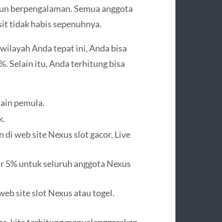
upun berpengalaman. Semua anggota
it tidak habis sepenuhnya.
wilayah Anda tepat ini, Anda bisa
. Selain itu, Anda terhitung bisa
ain pemula.
k.
di web site Nexus slot gacor, Live
r 5% untuk seluruh anggota Nexus
b site slot Nexus atau togel.
s, kita terhitung menyelenggarakan