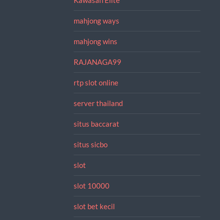
mahjong ways
mahjong wins
RAJANAGA99
rtp slot online
server thailand
situs baccarat
situs sicbo
slot
slot 10000
slot bet kecil