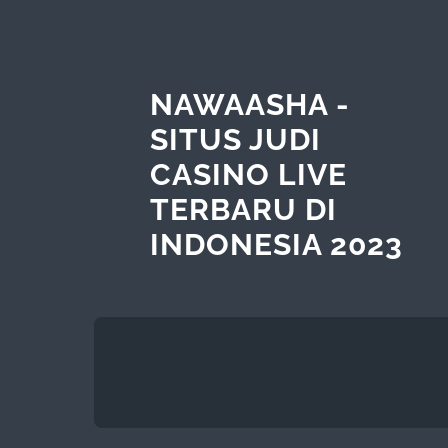
NAWAASHA -
SITUS JUDI
CASINO LIVE
TERBARU DI
INDONESIA 2023