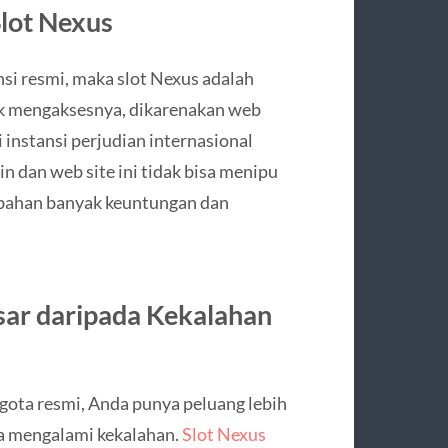
lot Nexus
nsi resmi, maka slot Nexus adalah
tuk mengaksesnya, dikarenakan web
ri instansi perjudian internasional
dan web site ini tidak bisa menipu
mbahan banyak keuntungan dan
ar daripada Kekalahan
ota resmi, Anda punya peluang lebih
a mengalami kekalahan.
Slot Nexus