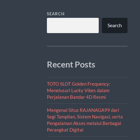
SEARCH
Search
Recent Posts
TOTO SLOT Golden Frequency:
Menelusuri Lucky Vibes dalam
Perjalanan Bandar 4D Resmi
Mengenal Situs RAJANAGA99 dari
Segi Tampilan, Sistem Navigasi, serta
Pengalaman Akses melalui Berbagai
Perangkat Digital