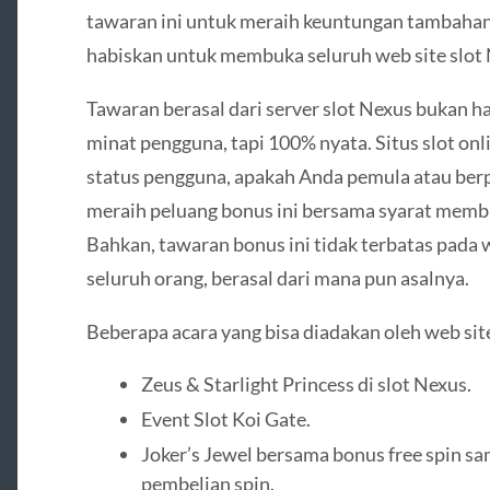
tawaran ini untuk meraih keuntungan tambahan 
habiskan untuk membuka seluruh web site slot 
Tawaran berasal dari server slot Nexus bukan 
minat pengguna, tapi 100% nyata. Situs slot o
status pengguna, apakah Anda pemula atau ber
meraih peluang bonus ini bersama syarat membu
Bahkan, tawaran bonus ini tidak terbatas pada 
seluruh orang, berasal dari mana pun asalnya.
Beberapa acara yang bisa diadakan oleh web site
Zeus & Starlight Princess di slot Nexus.
Event Slot Koi Gate.
Joker’s Jewel bersama bonus free spin 
pembelian spin.