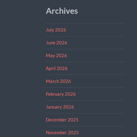
Archives
July 2026
June 2026
May 2026
April 2026
March 2026
February 2026
January 2026
December 2025
November 2025