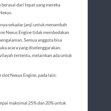
berasal dari tepat yang mereka
Nexus.
hanya sekadar janji untuk menambah
nline Nexus Engine tidak membedakan
pengalaman. Semua anggota bisa
ka acara yang diselenggarakan.
wilayah tertentu, melainkan ada untuk
 slot Nexus Engine, pada lain:
sampai maksimal 25% dan 20% untuk