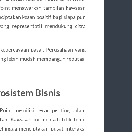
 Point menawarkan tampilan kawasan
nciptakan kesan positif bagi siapa pun
yang representatif mendukung citra
a kepercayaan pasar. Perusahaan yang
rung lebih mudah membangun reputasi
osistem Bisnis
 Point memiliki peran penting dalam
an. Kawasan ini menjadi titik temu
ehingga menciptakan pusat interaksi