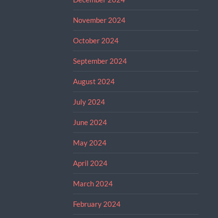
November 2024
October 2024
September 2024
August 2024
July 2024
June 2024
May 2024
April 2024
March 2024
February 2024