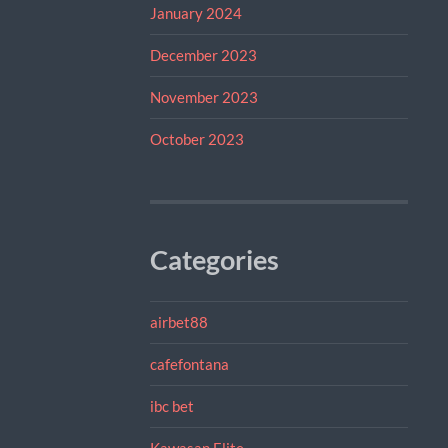
January 2024
December 2023
November 2023
October 2023
Categories
airbet88
cafefontana
ibc bet
Kawasan Elite