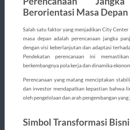
Perencanaan Jangk
Berorientasi Masa Depan
Salah satu faktor yang menjadikan City Center
masa depan adalah perencanaan jangka pan
dengan visi keberlanjutan dan adaptasi terha
Pendekatan perencanaan ini memastikan
berkembangnya pola kerja dan dinamika ekonom
Perencanaan yang matang menciptakan stabili
dan investor mendapatkan kepastian bahwa li
oleh pengelolaan dan arah pengembangan yang j
Simbol Transformasi Bisn