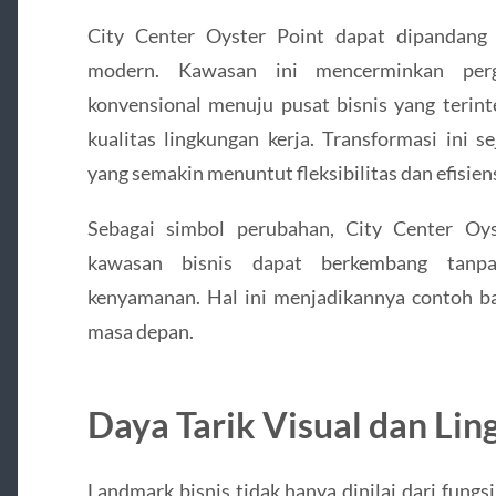
City Center Oyster Point dapat dipandang 
modern. Kawasan ini mencerminkan perg
konvensional menuju pusat bisnis yang terinte
kualitas lingkungan kerja. Transformasi ini 
yang semakin menuntut fleksibilitas dan efisiens
Sebagai simbol perubahan, City Center Oy
kawasan bisnis dapat berkembang tanp
kenyamanan. Hal ini menjadikannya contoh b
masa depan.
Daya Tarik Visual dan Li
Landmark bisnis tidak hanya dinilai dari fungsin