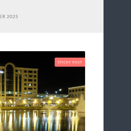
ER 2025
STICKY POST