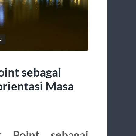
C
oint sebagai
orientasi Masa
r Point sebagai