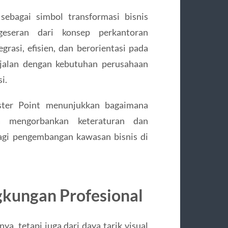
sebagai simbol transformasi bisnis
eseran dari konsep perkantoran
grasi, efisien, dan berorientasi pada
sejalan dengan kebutuhan perusahaan
i.
ster Point menunjukkan bagaimana
a mengorbankan keteraturan dan
agi pengembangan kawasan bisnis di
ngkungan Profesional
ya, tetapi juga dari daya tarik visual