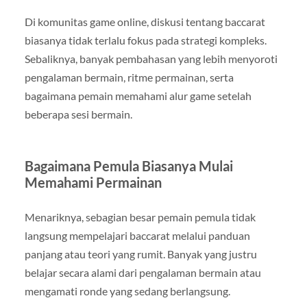
Di komunitas game online, diskusi tentang baccarat
biasanya tidak terlalu fokus pada strategi kompleks.
Sebaliknya, banyak pembahasan yang lebih menyoroti
pengalaman bermain, ritme permainan, serta
bagaimana pemain memahami alur game setelah
beberapa sesi bermain.
Bagaimana Pemula Biasanya Mulai
Memahami Permainan
Menariknya, sebagian besar pemain pemula tidak
langsung mempelajari baccarat melalui panduan
panjang atau teori yang rumit. Banyak yang justru
belajar secara alami dari pengalaman bermain atau
mengamati ronde yang sedang berlangsung.