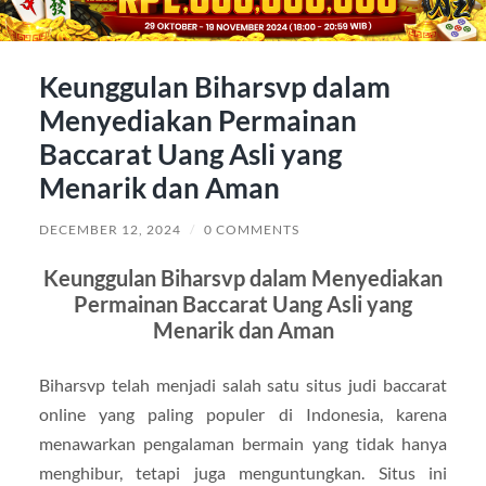
Keunggulan Biharsvp dalam
Menyediakan Permainan
Baccarat Uang Asli yang
Menarik dan Aman
DECEMBER 12, 2024
/
0 COMMENTS
Keunggulan Biharsvp dalam Menyediakan
Permainan Baccarat Uang Asli yang
Menarik dan Aman
Biharsvp telah menjadi salah satu situs judi baccarat
online yang paling populer di Indonesia, karena
menawarkan pengalaman bermain yang tidak hanya
menghibur, tetapi juga menguntungkan. Situs ini