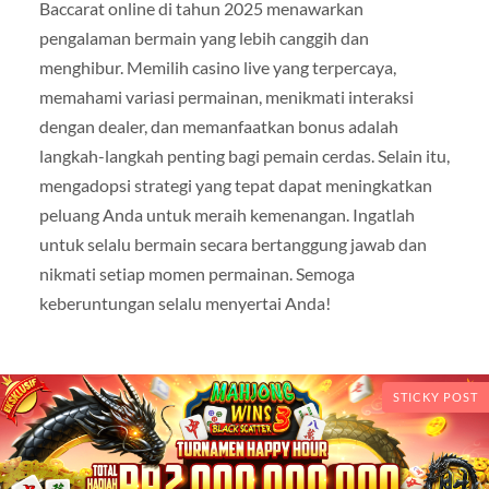
Baccarat online di tahun 2025 menawarkan
pengalaman bermain yang lebih canggih dan
menghibur. Memilih casino live yang terpercaya,
memahami variasi permainan, menikmati interaksi
dengan dealer, dan memanfaatkan bonus adalah
langkah-langkah penting bagi pemain cerdas. Selain itu,
mengadopsi strategi yang tepat dapat meningkatkan
peluang Anda untuk meraih kemenangan. Ingatlah
untuk selalu bermain secara bertanggung jawab dan
nikmati setiap momen permainan. Semoga
keberuntungan selalu menyertai Anda!
STICKY POST