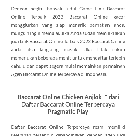
Dengan begitu banyak judul Game Link Baccarat
Online Terbaik 2023 Baccarat Online gacor
menggiurkan yang siap menarik perhatian anda,
mungkin ingin memulai. Jika Anda sudah memiliki akun
judi Link Baccarat Online Terbaik 2023 Baccarat Online
anda bisa langsung masuk. Jika tidak cukup
memerlukan beberapa menit untuk mendaftar terlebih
dahulu dan dapat segera mulai memainkan permainan
Agen Baccarat Online Terpercaya di Indonesia.
Baccarat Online Chicken Anjlok ™ dari
Daftar Baccarat Online Terpercaya
Pragmatic Play
Daftar Baccarat Online Terpercaya resmi memiliki
kelebihan tersendiri dibandingkan dengan agen judi