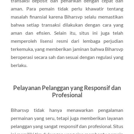
transaksi deposit dan penarikan dengan cepat dan
aman. Para pemain tidak perlu khawatir tentang
masalah finansial karena Biharsvp selalu memastikan
bahwa setiap transaksi dilakukan dengan cara yang
aman dan efisien. Selain itu, situs ini juga telah
memperoleh lisensi resmi dari lembaga perjudian
terkemuka, yang memberikan jaminan bahwa Biharsvp
beroperasi secara sah dan sesuai dengan regulasi yang
berlaku.
Pelayanan Pelanggan yang Responsif dan
Profesional
Biharsvp tidak hanya menawarkan pengalaman
permainan yang seru, tetapi juga memberikan layanan
pelanggan yang sangat responsif dan profesional. Situs