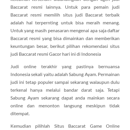
Baccarat resmi lainnya. Untuk para pemain judi
Baccarat resmi memilih situs judi Baccarat terbaik
adalah hal terpernting untuk bisa meraih menang.
Untuk yang masih penasaran mengenai apa saja daftar
Baccarat resmi yang bisa dimainkan dan memberikan
keuntungan besar, berikut pilihan rekomendasi situs
judi Baccarat resmi Gacor hari ini di Indonesia
Judi online terakhir yang pastinya bernuansa
Indonesia sekali yaitu adalah Sabung Ayam. Permainan
judi ini tetap populer sampai sekarang walaupun dulu
terkenal hanya melalui bandar darat saja. Tetapi
Sabung Ayam sekarang dapat anda mainkan secara
online dan menonton langsung meskipun tidak
ditempat.
Kemudian pilihlah Situs Baccarat Game Online