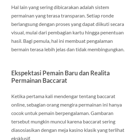
Hal lain yang sering dibicarakan adalah sistem
permainan yang terasa transparan. Setiap ronde
berlangsung dengan proses yang dapat diikuti secara
visual, mulai dari pembagian kartu hingga penentuan
hasil. Bagi pemula, hal ini membuat pengalaman
bermain terasa lebih jelas dan tidak membingungkan.
Ekspektasi Pemain Baru dan Realita
Permainan Baccarat
Ketika pertama kali mendengar tentang baccarat
online, sebagian orang mengira permainan ini hanya
cocok untuk pemain berpengalaman. Gambaran
tersebut mungkin muncul karena baccarat sering
diasosiasikan dengan meja kasino klasik yang terlihat
eksklusif.