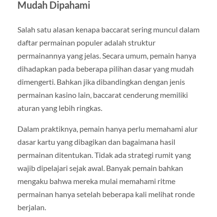
Mudah Dipahami
Salah satu alasan kenapa baccarat sering muncul dalam
daftar permainan populer adalah struktur
permainannya yang jelas. Secara umum, pemain hanya
dihadapkan pada beberapa pilihan dasar yang mudah
dimengerti. Bahkan jika dibandingkan dengan jenis
permainan kasino lain, baccarat cenderung memiliki
aturan yang lebih ringkas.
Dalam praktiknya, pemain hanya perlu memahami alur
dasar kartu yang dibagikan dan bagaimana hasil
permainan ditentukan. Tidak ada strategi rumit yang
wajib dipelajari sejak awal. Banyak pemain bahkan
mengaku bahwa mereka mulai memahami ritme
permainan hanya setelah beberapa kali melihat ronde
berjalan.