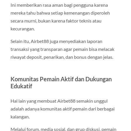
Ini memberikan rasa aman bagi pengguna karena
mereka tahu bahwa setiap kemenangan diperoleh
secara murni, bukan karena faktor teknis atau
kecurangan.
Selain itu, Airbet88 juga menyediakan laporan
transaksi yang transparan agar pemain bisa melacak
riwayat deposit, penarikan, dan bonus dengan jelas.
Komunitas Pemain Aktif dan Dukungan
Edukatif
Hal lain yang membuat Airbet88 semakin unggul
adalah adanya komunitas aktif pemain dari berbagai
kalangan.
Melalui forum, media sosial, dan grup diskusi, pemain