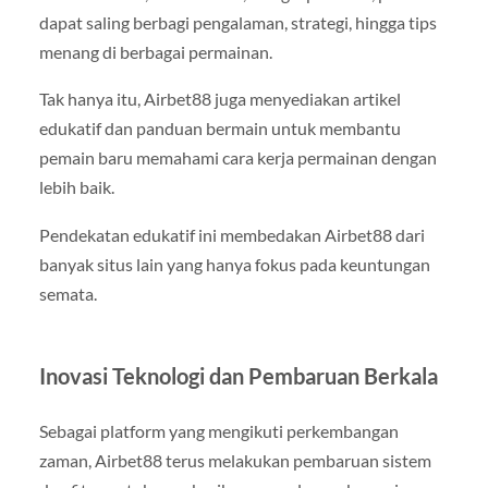
dapat saling berbagi pengalaman, strategi, hingga tips
menang di berbagai permainan.
Tak hanya itu, Airbet88 juga menyediakan artikel
edukatif dan panduan bermain untuk membantu
pemain baru memahami cara kerja permainan dengan
lebih baik.
Pendekatan edukatif ini membedakan Airbet88 dari
banyak situs lain yang hanya fokus pada keuntungan
semata.
Inovasi Teknologi dan Pembaruan Berkala
Sebagai platform yang mengikuti perkembangan
zaman, Airbet88 terus melakukan pembaruan sistem