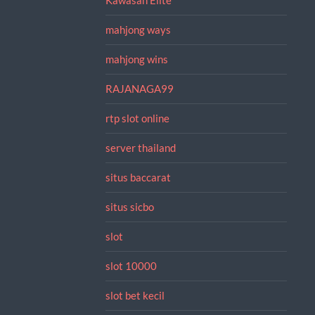
mahjong ways
mahjong wins
RAJANAGA99
rtp slot online
server thailand
situs baccarat
situs sicbo
slot
slot 10000
slot bet kecil