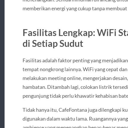
memberikan energi yang cukup tanpa membuat t
Fasilitas Lengkap: WiFi S
di Setiap Sudut
Fasilitas adalah faktor penting yang menjadika
tempat nongkrong lainnya. WiFi yang cepat da
melakukan meeting online, mengerjakan desain, 
hambatan. Ditambah lagi, colokan listrik tersed
pengunjung tidak perlu khawatir kehabisan bate
Tidak hanya itu, CafeFontana juga dilengkapi 
digunakan dalam waktu lama. Ruangannya yang 
ambience yang menenangkan benar-benar mend