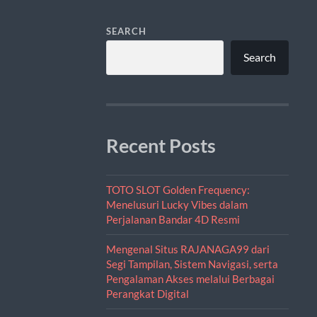
SEARCH
Search
Recent Posts
TOTO SLOT Golden Frequency:
Menelusuri Lucky Vibes dalam
Perjalanan Bandar 4D Resmi
Mengenal Situs RAJANAGA99 dari
Segi Tampilan, Sistem Navigasi, serta
Pengalaman Akses melalui Berbagai
Perangkat Digital