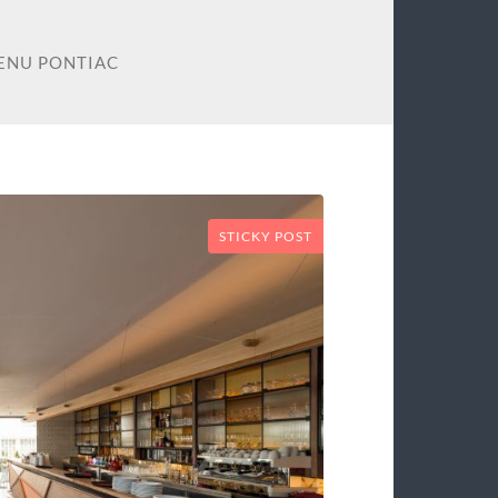
ENU PONTIAC
STICKY POST