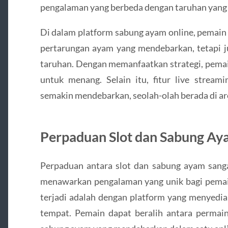
pengalaman yang berbeda dengan taruhan yang d
Di dalam platform sabung ayam online, pemain
pertarungan ayam yang mendebarkan, tetapi
taruhan. Dengan memanfaatkan strategi, pema
untuk menang. Selain itu, fitur live stre
semakin mendebarkan, seolah-olah berada di ar
Perpaduan Slot dan Sabung A
Perpaduan antara slot dan sabung ayam sang
menawarkan pengalaman yang unik bagi pemain.
terjadi adalah dengan platform yang menyedia
tempat. Pemain dapat beralih antara permain