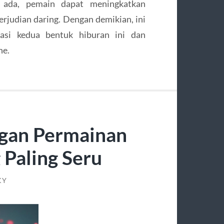
 ada, pemain dapat meningkatkan
rjudian daring. Dengan demikian, ini
asi kedua bentuk hiburan ini dan
ne.
ngan Permainan
 Paling Seru
KY