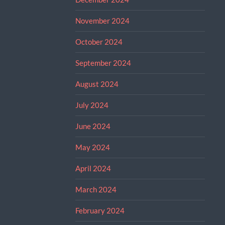
November 2024
October 2024
September 2024
August 2024
July 2024
June 2024
May 2024
April 2024
March 2024
February 2024