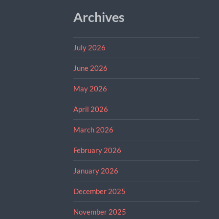
Archives
July 2026
June 2026
May 2026
April 2026
March 2026
February 2026
January 2026
December 2025
November 2025