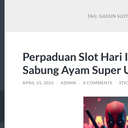
TAG:
GADUN SLO
Perpaduan Slot Hari 
Sabung Ayam Super 
APRIL 21, 2025
/
ADMIN
/
0 COMMENTS
/
STI