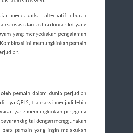
asi atau situs web.
ian mendapatkan alternatif hiburan
 sensasi dari kedua dunia, slot yang
 ayam yang menyediakan pengalaman
i. Kombinasi ini memungkinkan pemain
erjudian.
 oleh pemain dalam dunia perjudian
irnya QRIS, transaksi menjadi lebih
ayaran yang memungkinkan pengguna
embayaran digital dengan menggunakan
i para pemain yang ingin melakukan