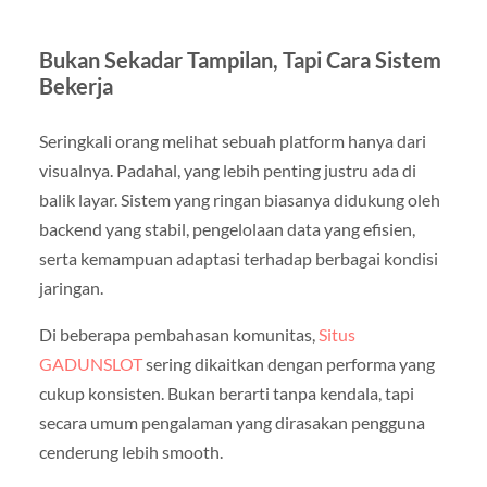
Bukan Sekadar Tampilan, Tapi Cara Sistem
Bekerja
Seringkali orang melihat sebuah platform hanya dari
visualnya. Padahal, yang lebih penting justru ada di
balik layar. Sistem yang ringan biasanya didukung oleh
backend yang stabil, pengelolaan data yang efisien,
serta kemampuan adaptasi terhadap berbagai kondisi
jaringan.
Di beberapa pembahasan komunitas,
Situs
GADUNSLOT
sering dikaitkan dengan performa yang
cukup konsisten. Bukan berarti tanpa kendala, tapi
secara umum pengalaman yang dirasakan pengguna
cenderung lebih smooth.