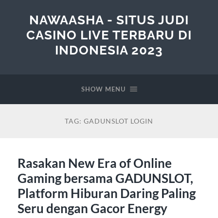
NAWAASHA - SITUS JUDI
CASINO LIVE TERBARU DI
INDONESIA 2023
SHOW MENU
TAG:
GADUNSLOT LOGIN
Rasakan New Era of Online
Gaming bersama GADUNSLOT,
Platform Hiburan Daring Paling
Seru dengan Gacor Energy