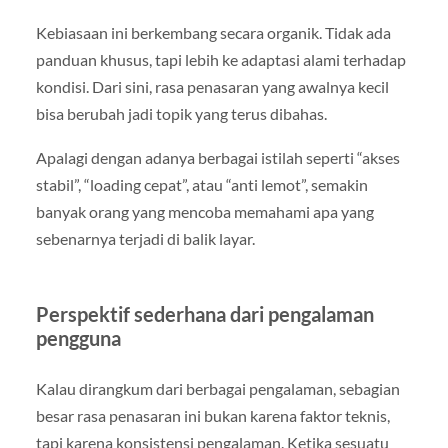
Kebiasaan ini berkembang secara organik. Tidak ada
panduan khusus, tapi lebih ke adaptasi alami terhadap
kondisi. Dari sini, rasa penasaran yang awalnya kecil
bisa berubah jadi topik yang terus dibahas.
Apalagi dengan adanya berbagai istilah seperti “akses
stabil”, “loading cepat”, atau “anti lemot”, semakin
banyak orang yang mencoba memahami apa yang
sebenarnya terjadi di balik layar.
Perspektif sederhana dari pengalaman
pengguna
Kalau dirangkum dari berbagai pengalaman, sebagian
besar rasa penasaran ini bukan karena faktor teknis,
tapi karena konsistensi pengalaman. Ketika sesuatu