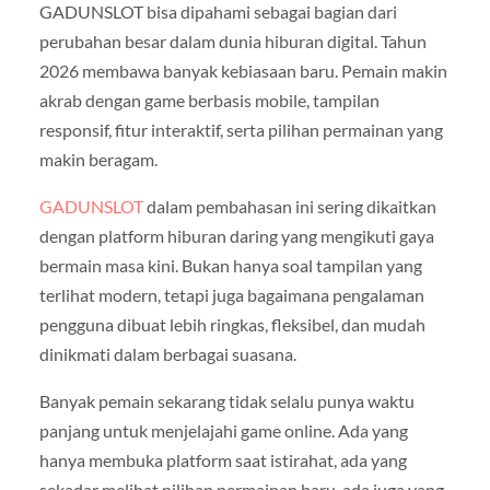
GADUNSLOT bisa dipahami sebagai bagian dari
perubahan besar dalam dunia hiburan digital. Tahun
2026 membawa banyak kebiasaan baru. Pemain makin
akrab dengan game berbasis mobile, tampilan
responsif, fitur interaktif, serta pilihan permainan yang
makin beragam.
GADUNSLOT
dalam pembahasan ini sering dikaitkan
dengan platform hiburan daring yang mengikuti gaya
bermain masa kini. Bukan hanya soal tampilan yang
terlihat modern, tetapi juga bagaimana pengalaman
pengguna dibuat lebih ringkas, fleksibel, dan mudah
dinikmati dalam berbagai suasana.
Banyak pemain sekarang tidak selalu punya waktu
panjang untuk menjelajahi game online. Ada yang
hanya membuka platform saat istirahat, ada yang
sekadar melihat pilihan permainan baru, ada juga yang