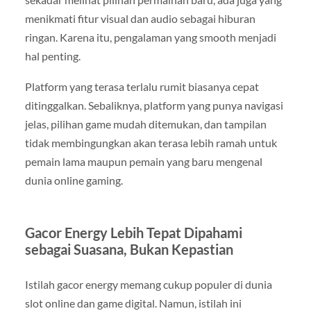
menikmati fitur visual dan audio sebagai hiburan
ringan. Karena itu, pengalaman yang smooth menjadi
hal penting.
Platform yang terasa terlalu rumit biasanya cepat
ditinggalkan. Sebaliknya, platform yang punya navigasi
jelas, pilihan game mudah ditemukan, dan tampilan
tidak membingungkan akan terasa lebih ramah untuk
pemain lama maupun pemain yang baru mengenal
dunia online gaming.
Gacor Energy Lebih Tepat Dipahami
sebagai Suasana, Bukan Kepastian
Istilah gacor energy memang cukup populer di dunia
slot online dan game digital. Namun, istilah ini