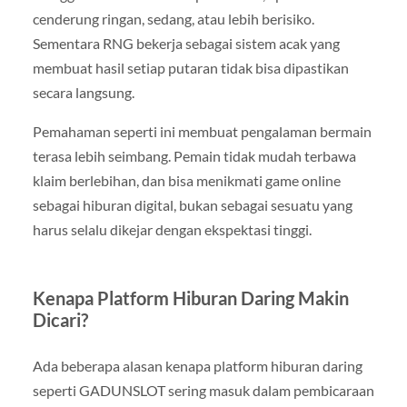
cenderung ringan, sedang, atau lebih berisiko.
Sementara RNG bekerja sebagai sistem acak yang
membuat hasil setiap putaran tidak bisa dipastikan
secara langsung.
Pemahaman seperti ini membuat pengalaman bermain
terasa lebih seimbang. Pemain tidak mudah terbawa
klaim berlebihan, dan bisa menikmati game online
sebagai hiburan digital, bukan sebagai sesuatu yang
harus selalu dikejar dengan ekspektasi tinggi.
Kenapa Platform Hiburan Daring Makin
Dicari?
Ada beberapa alasan kenapa platform hiburan daring
seperti GADUNSLOT sering masuk dalam pembicaraan