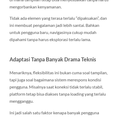
mengorbankan kenyamanan.
Tidak ada elemen yang terasa terlalu “dipaksakan”, dan
ini membuat pengalaman jadi lebih santai. Bahkan
untuk pengguna baru, navigasinya cukup mudah
dipahami tanpa harus eksplorasi terlalu lama.
Adaptasi Tanpa Banyak Drama Teknis
Menariknya, fleksibilitas ini bukan cuma soal tampilan,
tapi juga soal bagaimana sistem merespons kondisi
pengguna. Misalnya saat koneksi tidak terlalu stabil,
platform tetap bisa diakses tanpa loading yang terlalu
mengganggu.
Ini jadi salah satu faktor kenapa banyak pengguna