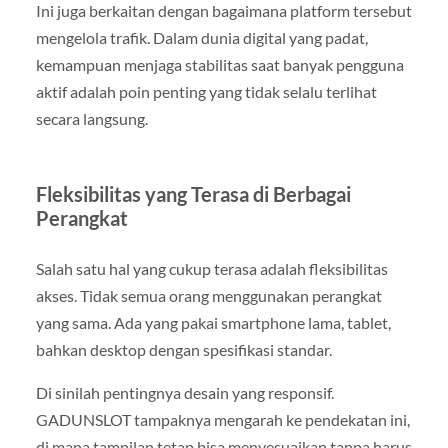
Ini juga berkaitan dengan bagaimana platform tersebut
mengelola trafik. Dalam dunia digital yang padat,
kemampuan menjaga stabilitas saat banyak pengguna
aktif adalah poin penting yang tidak selalu terlihat
secara langsung.
Fleksibilitas yang Terasa di Berbagai
Perangkat
Salah satu hal yang cukup terasa adalah fleksibilitas
akses. Tidak semua orang menggunakan perangkat
yang sama. Ada yang pakai smartphone lama, tablet,
bahkan desktop dengan spesifikasi standar.
Di sinilah pentingnya desain yang responsif.
GADUNSLOT tampaknya mengarah ke pendekatan ini,
di mana tampilan tetap bisa menyesuaikan tanpa harus