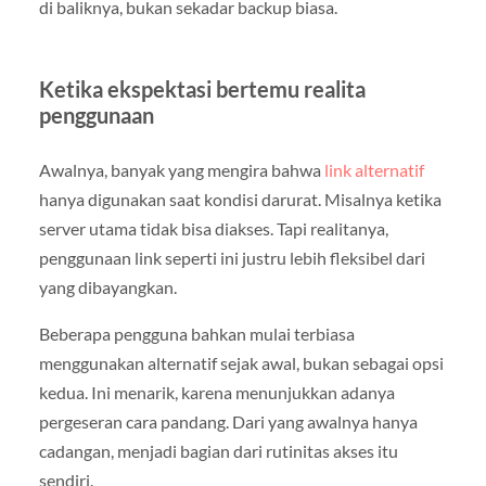
di baliknya, bukan sekadar backup biasa.
Ketika ekspektasi bertemu realita
penggunaan
Awalnya, banyak yang mengira bahwa
link alternatif
hanya digunakan saat kondisi darurat. Misalnya ketika
server utama tidak bisa diakses. Tapi realitanya,
penggunaan link seperti ini justru lebih fleksibel dari
yang dibayangkan.
Beberapa pengguna bahkan mulai terbiasa
menggunakan alternatif sejak awal, bukan sebagai opsi
kedua. Ini menarik, karena menunjukkan adanya
pergeseran cara pandang. Dari yang awalnya hanya
cadangan, menjadi bagian dari rutinitas akses itu
sendiri.