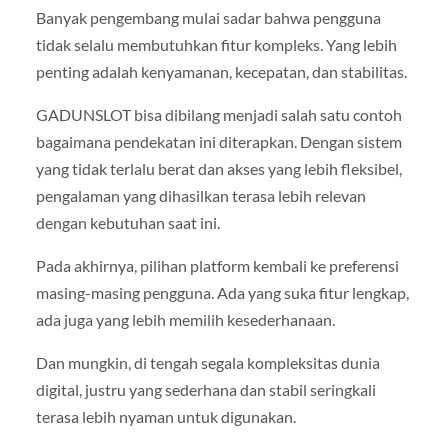
Banyak pengembang mulai sadar bahwa pengguna
tidak selalu membutuhkan fitur kompleks. Yang lebih
penting adalah kenyamanan, kecepatan, dan stabilitas.
GADUNSLOT bisa dibilang menjadi salah satu contoh
bagaimana pendekatan ini diterapkan. Dengan sistem
yang tidak terlalu berat dan akses yang lebih fleksibel,
pengalaman yang dihasilkan terasa lebih relevan
dengan kebutuhan saat ini.
Pada akhirnya, pilihan platform kembali ke preferensi
masing-masing pengguna. Ada yang suka fitur lengkap,
ada juga yang lebih memilih kesederhanaan.
Dan mungkin, di tengah segala kompleksitas dunia
digital, justru yang sederhana dan stabil seringkali
terasa lebih nyaman untuk digunakan.