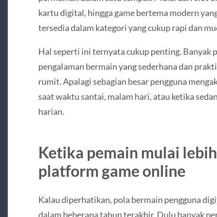
kartu digital, hingga game bertema modern yang
tersedia dalam kategori yang cukup rapi dan m
Hal seperti ini ternyata cukup penting. Banyak
pengalaman bermain yang sederhana dan praktis
rumit. Apalagi sebagian besar pengguna menga
saat waktu santai, malam hari, atau ketika sedan
harian.
Ketika pemain mulai lebih
platform game online
Kalau diperhatikan, pola bermain pengguna dig
dalam beberapa tahun terakhir. Dulu banyak pe