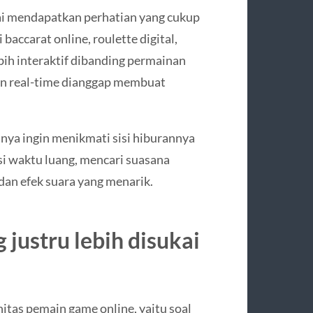
ai mendapatkan perhatian yang cukup
accarat online, roulette digital,
bih interaktif dibanding permainan
lan real-time dianggap membuat
nya ingin menikmati sisi hiburannya
 waktu luang, mencari suasana
dan efek suara yang menarik.
 justru lebih disukai
itas pemain game online, yaitu soal