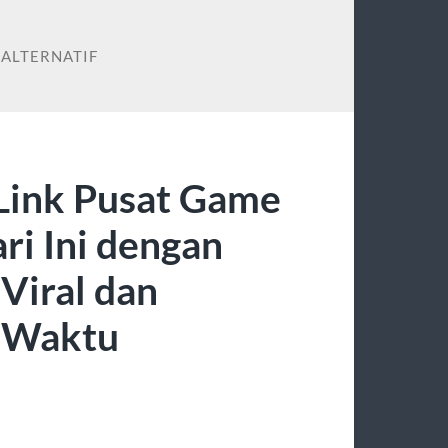
 ALTERNATIF
Link Pusat Game
ri Ini dengan
Viral dan
p Waktu