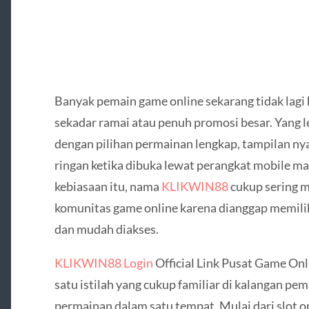
Banyak pemain game online sekarang tidak lagi
sekadar ramai atau penuh promosi besar. Yang le
dengan pilihan permainan lengkap, tampilan nya
ringan ketika dibuka lewat perangkat mobile m
kebiasaan itu, nama
KLIKWIN88
cukup sering 
komunitas game online karena dianggap memili
dan mudah diakses.
KLIKWIN88 Login
Official Link Pusat Game Onl
satu istilah yang cukup familiar di kalangan pe
permainan dalam satu tempat. Mulai dari slot on