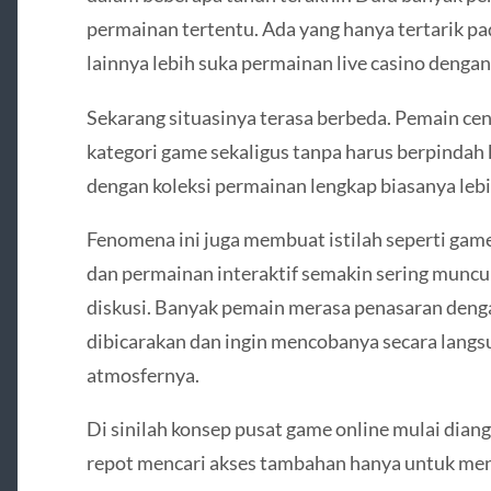
permainan tertentu. Ada yang hanya tertarik pad
lainnya lebih suka permainan live casino dengan 
Sekarang situasinya terasa berbeda. Pemain c
kategori game sekaligus tanpa harus berpindah k
dengan koleksi permainan lengkap biasanya leb
Fenomena ini juga membuat istilah seperti game v
dan permainan interaktif semakin sering muncu
diskusi. Banyak pemain merasa penasaran deng
dibicarakan dan ingin mencobanya secara lang
atmosfernya.
Di sinilah konsep pusat game online mulai diang
repot mencari akses tambahan hanya untuk men