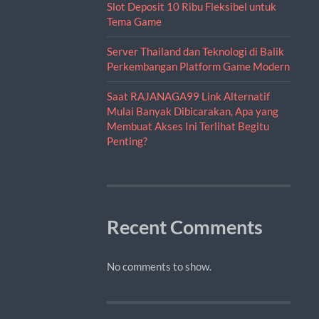
Slot Deposit 10 Ribu Fleksibel untuk
Tema Game
Server Thailand dan Teknologi di Balik
Perkembangan Platform Game Modern
Saat RAJANAGA99 Link Alternatif
Mulai Banyak Dibicarakan, Apa yang
Membuat Akses Ini Terlihat Begitu
Penting?
Recent Comments
No comments to show.