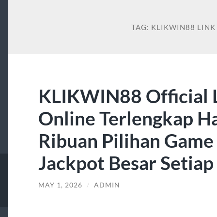
TAG:
KLIKWIN88 LINK
KLIKWIN88 Official 
Online Terlengkap Ha
Ribuan Pilihan Game 
Jackpot Besar Setia
MAY 1, 2026
/
ADMIN