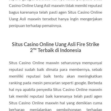
Casino Online Uang Asli maxwin tidak memiki reputasi
bagus karenanya telah pasti agen Situs Casino Online
Uang Asli maxwin tersebut hanya ingin mengerjakan
penipuan terhadap pemainnya.
Situs Casino Online Uang Asli Fire Strike
2™ Terbaik di Indonesia
Situs Casino Online maxwin seharusnya mempunyai
reputasi sudah baik dimata para membernya, sebab
memiliki reputasi baik tentu akan meningkatkan
ranking pada mesin pencarian seperti google. Berbeda
hal nya apabila penyedia Situs Casino Online maxwin
tak memiki reputasi baik karenanya telah pasti agen
Situs Casino Online maxwin hal yang demikian cuma
berharap menjalankan pembohongan terhadap