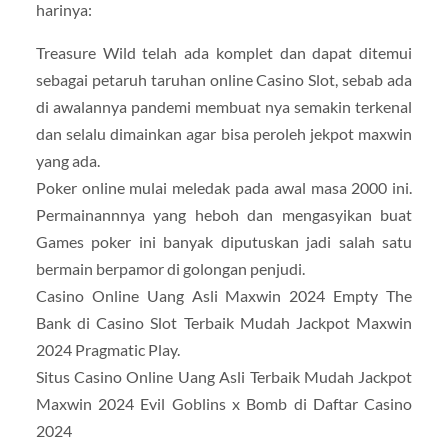
harinya:
Treasure Wild telah ada komplet dan dapat ditemui
sebagai petaruh taruhan online Casino Slot, sebab ada
di awalannya pandemi membuat nya semakin terkenal
dan selalu dimainkan agar bisa peroleh jekpot maxwin
yang ada.
Poker online mulai meledak pada awal masa 2000 ini.
Permainannnya yang heboh dan mengasyikan buat
Games poker ini banyak diputuskan jadi salah satu
bermain berpamor di golongan penjudi.
Casino Online Uang Asli Maxwin 2024 Empty The
Bank di Casino Slot Terbaik Mudah Jackpot Maxwin
2024 Pragmatic Play.
Situs Casino Online Uang Asli Terbaik Mudah Jackpot
Maxwin 2024 Evil Goblins x Bomb di Daftar Casino
2024