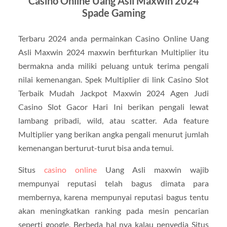
Casino Online Uang Asli Maxwin 2024
Spade Gaming
Terbaru 2024 anda permainkan Casino Online Uang
Asli Maxwin 2024 maxwin berfiturkan Multiplier itu
bermakna anda miliki peluang untuk terima pengali
nilai kemenangan. Spek Multiplier di link Casino Slot
Terbaik Mudah Jackpot Maxwin 2024 Agen Judi
Casino Slot Gacor Hari Ini berikan pengali lewat
lambang pribadi, wild, atau scatter. Ada feature
Multiplier yang berikan angka pengali menurut jumlah
kemenangan berturut-turut bisa anda temui.
Situs
casino online
Uang Asli maxwin wajib
mempunyai reputasi telah bagus dimata para
membernya, karena mempunyai reputasi bagus tentu
akan meningkatkan ranking pada mesin pencarian
seperti google. Berbeda hal nya kalau penyedia Situs