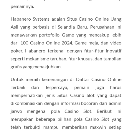
pemainnya.
Habanero Systems adalah Situs Casino Online Uang
Asli yang berbasis di Selandia Baru. Perusahaan ini
menawarkan portofolio Game yang mencakup lebih
dari 100 Casino Online 2024, Game meja, dan video
poker. Habanero terkenal dengan fitur-fitur inovatif
seperti mekanisme taruhan, fitur khusus, dan tampilan
grafis yang menakjubkan.
Untuk meraih kemenangan di Daftar Casino Online
Terbaik dan Terpercaya, pemain juga harus
memperhatikan jenis Situs Casino Slot yang dapat
dikombinasikan dengan informasi bocoran dari admin
jarwo mengenai pola Casino Slot. Berikut ini
merupakan beberapa pilihan pola Casino Slot yang
telah terbukti mampu memberikan maxwin setiap