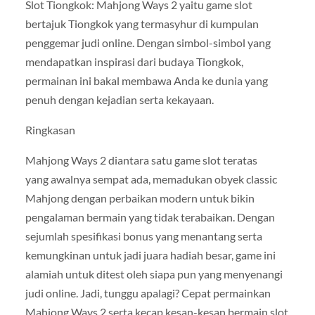
Slot Tiongkok: Mahjong Ways 2 yaitu game slot
bertajuk Tiongkok yang termasyhur di kumpulan
penggemar judi online. Dengan simbol-simbol yang
mendapatkan inspirasi dari budaya Tiongkok,
permainan ini bakal membawa Anda ke dunia yang
penuh dengan kejadian serta kekayaan.
Ringkasan
Mahjong Ways 2 diantara satu game slot teratas
yang awalnya sempat ada, memadukan obyek classic
Mahjong dengan perbaikan modern untuk bikin
pengalaman bermain yang tidak terabaikan. Dengan
sejumlah spesifikasi bonus yang menantang serta
kemungkinan untuk jadi juara hadiah besar, game ini
alamiah untuk ditest oleh siapa pun yang menyenangi
judi online. Jadi, tunggu apalagi? Cepat permainkan
Mahjong Ways 2 serta kecap kesan-kesan bermain slot