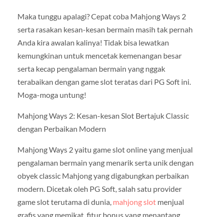
Maka tunggu apalagi? Cepat coba Mahjong Ways 2
serta rasakan kesan-kesan bermain masih tak pernah
Anda kira awalan kalinya! Tidak bisa lewatkan
kemungkinan untuk mencetak kemenangan besar
serta kecap pengalaman bermain yang nggak
terabaikan dengan game slot teratas dari PG Soft ini.
Moga-moga untung!
Mahjong Ways 2: Kesan-kesan Slot Bertajuk Classic
dengan Perbaikan Modern
Mahjong Ways 2 yaitu game slot online yang menjual
pengalaman bermain yang menarik serta unik dengan
obyek classic Mahjong yang digabungkan perbaikan
modern. Dicetak oleh PG Soft, salah satu provider
game slot terutama di dunia,
mahjong slot
menjual
grafis yang memikat, fitur bonus yang menantang,