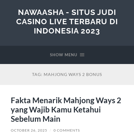
NAWAASHA - SITUS JUDI
CASINO LIVE TERBARU DI
INDONESIA 2023
SHOW MENU
TAG:
MAHJONG WAYS 2 BONUS
Fakta Menarik Mahjong Ways 2
yang Wajib Kamu Ketahui
Sebelum Main
OCTOBER 26, 2025
/
0 COMMENTS