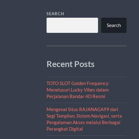
SEARCH
Search
Recent Posts
TOTO SLOT Golden Frequency:
Menelusuri Lucky Vibes dalam
Perjalanan Bandar 4D Resmi
Mengenal Situs RAJANAGA99 dari
Segi Tampilan, Sistem Navigasi, serta
Pengalaman Akses melalui Berbagai
Perangkat Digital