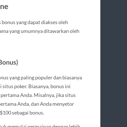
ine
is bonus yang dapat diakses oleh
utama yang umumnya ditawarkan oleh
Bonus)
onus yang paling populer dan biasanya
situs poker. Biasanya, bonus ini
pertama Anda. Misalnya, jika situs
pertama Anda, dan Anda menyetor
$100 sebagai bonus.
tuk memulai permainan dengan lebih