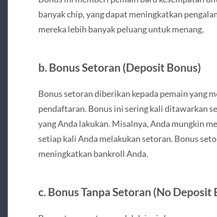
banyak chip, yang dapat meningkatkan pengal
mereka lebih banyak peluang untuk menang.
b. Bonus Setoran (Deposit Bonus)
Bonus setoran diberikan kepada pemain yang m
pendaftaran. Bonus ini sering kali ditawarkan s
yang Anda lakukan. Misalnya, Anda mungkin m
setiap kali Anda melakukan setoran. Bonus seto
meningkatkan bankroll Anda.
c. Bonus Tanpa Setoran (No Deposit