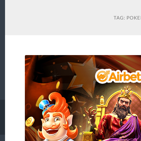
TAG:
POKE