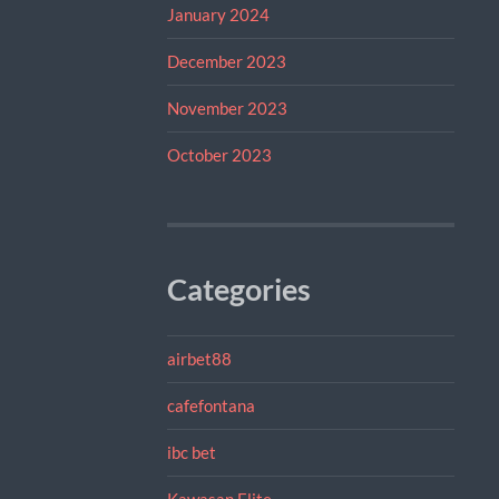
January 2024
December 2023
November 2023
October 2023
Categories
airbet88
cafefontana
ibc bet
Kawasan Elite