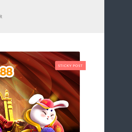
R
STICKY POST