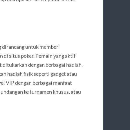
ng dirancang untuk memberi
di situs poker. Pemain yang aktif
t ditukarkan dengan berbagai hadiah,
n hadiah fisik seperti gadget atau
vel VIP dengan berbagai manfaat
s, undangan ke turnamen khusus, atau