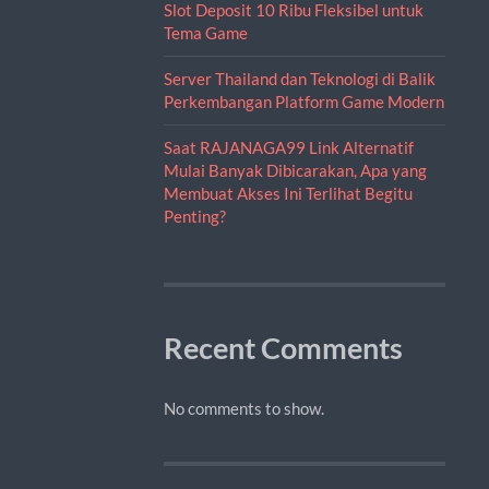
Slot Deposit 10 Ribu Fleksibel untuk
Tema Game
Server Thailand dan Teknologi di Balik
Perkembangan Platform Game Modern
Saat RAJANAGA99 Link Alternatif
Mulai Banyak Dibicarakan, Apa yang
Membuat Akses Ini Terlihat Begitu
Penting?
Recent Comments
No comments to show.