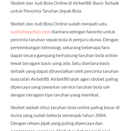
Sbobet dan Judi Bola Online di Airbet88: Basis Terbaik
untuk Pencinta Taruhan Sepak Bola
Sbobet dan Judi Bola Online sudah menjadi satu
sushichoochoo.com
diantara selingan favorite untuk
pencinta taruhan sepak bola di penjuru dunia. Dengan
perkembangan tehnologi, sekarang beberapa fans
dapat secara gampang terhubung taruhan bola online
lewat beragam basis yang ada. Satu diantara basis
terbaik yang dapat dihandalkan oleh pencinta taruhan
bola ialah Airbet88. Airbet88 ialah agen sbobet paling
dipercaya yang tawarkan service taruhan bola sah
dengan beragam tipe taruhan yang memikat.
Sbobet adalah situs taruhan bola online paling besar di
dunia yang sudah bekerja semenjak tahun 2004.
Dengan rekam jejak yang paling dipercaya dan
pengalaman yang luas, Sbobet sudah menjadi opsi