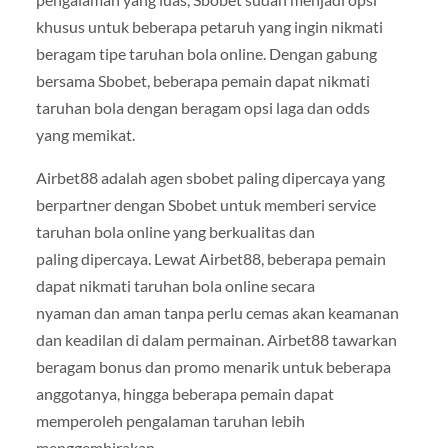
khusus untuk beberapa petaruh yang ingin nikmati
beragam tipe taruhan bola online. Dengan gabung
bersama Sbobet, beberapa pemain dapat nikmati
taruhan bola dengan beragam opsi laga dan odds
yang memikat.
Airbet88 adalah agen sbobet paling dipercaya yang
berpartner dengan Sbobet untuk memberi service
taruhan bola online yang berkualitas dan
paling dipercaya. Lewat Airbet88, beberapa pemain
dapat nikmati taruhan bola online secara
nyaman dan aman tanpa perlu cemas akan keamanan
dan keadilan di dalam permainan. Airbet88 tawarkan
beragam bonus dan promo menarik untuk beberapa
anggotanya, hingga beberapa pemain dapat
memperoleh pengalaman taruhan lebih
menggembirakan.