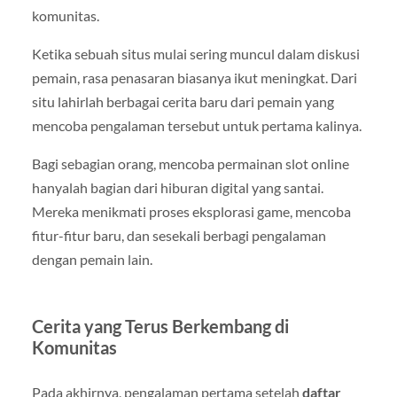
komunitas.
Ketika sebuah situs mulai sering muncul dalam diskusi
pemain, rasa penasaran biasanya ikut meningkat. Dari
situ lahirlah berbagai cerita baru dari pemain yang
mencoba pengalaman tersebut untuk pertama kalinya.
Bagi sebagian orang, mencoba permainan slot online
hanyalah bagian dari hiburan digital yang santai.
Mereka menikmati proses eksplorasi game, mencoba
fitur-fitur baru, dan sesekali berbagi pengalaman
dengan pemain lain.
Cerita yang Terus Berkembang di
Komunitas
Pada akhirnya, pengalaman pertama setelah
daftar