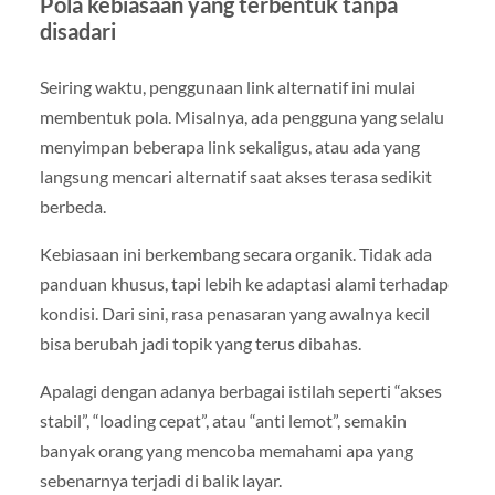
Pola kebiasaan yang terbentuk tanpa
disadari
Seiring waktu, penggunaan link alternatif ini mulai
membentuk pola. Misalnya, ada pengguna yang selalu
menyimpan beberapa link sekaligus, atau ada yang
langsung mencari alternatif saat akses terasa sedikit
berbeda.
Kebiasaan ini berkembang secara organik. Tidak ada
panduan khusus, tapi lebih ke adaptasi alami terhadap
kondisi. Dari sini, rasa penasaran yang awalnya kecil
bisa berubah jadi topik yang terus dibahas.
Apalagi dengan adanya berbagai istilah seperti “akses
stabil”, “loading cepat”, atau “anti lemot”, semakin
banyak orang yang mencoba memahami apa yang
sebenarnya terjadi di balik layar.