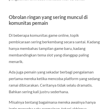
Obrolan ringan yang sering muncul di
komunitas pemain
Di beberapa komunitas game online, topik
pembicaraan sering berkembang secara santai. Kadang
hanya membahas tampilan game baru, kadang
membandingkan tema slot yang dianggap paling
menarik.
Ada juga pemain yang sekadar berbagi pengalaman
pertama mereka ketika mencoba platform yang sedang
ramai dibicarakan. Ceritanya tidak selalu dramatis.
Bahkan sering kali justru sederhana.
Misalnya tentang bagaimana mereka awalnya hanya
ingin mencoba satu permainan, tetapi akhirnya