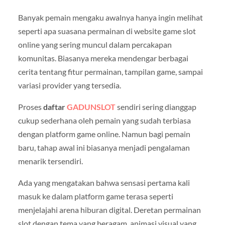
Banyak pemain mengaku awalnya hanya ingin melihat
seperti apa suasana permainan di website game slot
online yang sering muncul dalam percakapan
komunitas. Biasanya mereka mendengar berbagai
cerita tentang fitur permainan, tampilan game, sampai
variasi provider yang tersedia.
Proses
daftar
GADUNSLOT
sendiri sering dianggap
cukup sederhana oleh pemain yang sudah terbiasa
dengan platform game online. Namun bagi pemain
baru, tahap awal ini biasanya menjadi pengalaman
menarik tersendiri.
Ada yang mengatakan bahwa sensasi pertama kali
masuk ke dalam platform game terasa seperti
menjelajahi arena hiburan digital. Deretan permainan
slot dengan tema yang beragam, animasi visual yang