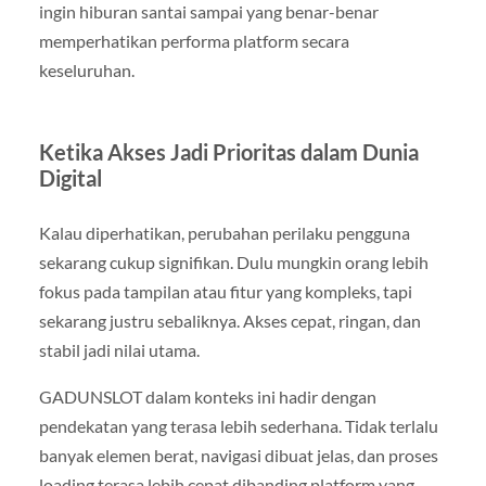
ingin hiburan santai sampai yang benar-benar
memperhatikan performa platform secara
keseluruhan.
Ketika Akses Jadi Prioritas dalam Dunia
Digital
Kalau diperhatikan, perubahan perilaku pengguna
sekarang cukup signifikan. Dulu mungkin orang lebih
fokus pada tampilan atau fitur yang kompleks, tapi
sekarang justru sebaliknya. Akses cepat, ringan, dan
stabil jadi nilai utama.
GADUNSLOT dalam konteks ini hadir dengan
pendekatan yang terasa lebih sederhana. Tidak terlalu
banyak elemen berat, navigasi dibuat jelas, dan proses
loading terasa lebih cepat dibanding platform yang