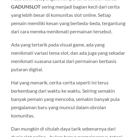
GADUNSLOT
sering menjadi bagian kecil dari cerita
yang lebih besar di komunitas slot online. Setiap
pemain memiliki kesan yang berbeda-beda, tergantung
dari cara mereka menikmati permainan tersebut.
Ada yang tertarik pada visual game, ada yang
menikmati variasi tema slot, dan ada juga yang sekadar
menikmati suasana santai dari permainan berbasis
putaran digital.
Hal yang menarik, cerita-cerita seperti ini terus
berkembang dari waktu ke waktu. Seiring semakin
banyak pemain yang mencoba, semakin banyak pula
pengalaman baru yang muncul dalam obrolan
komunitas.
Dan mungkin di situlah daya tarik sebenarnya dari
dunia slot online—bukan hanya permainannya, tetapi