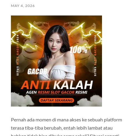
MAY 4, 2026
Pernah ada momen di mana akses ke sebuah platform
terasa tiba-tiba berubah, entah lebih lambat atau
bahkan tidak bisa dibuka sama sekali? Situasi seperti