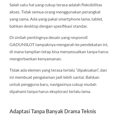
Salah satu hal yang cukup terasa adalah fleksibilitas
akses. Tidak semua orang menggunakan perangkat
yang sama. Ada yang pakai smartphone lama, tablet,
bahkan desktop dengan spesifikasi standar.
Di sinilah pentingnya desain yang responsif.
GADUNSLOT tampaknya mengarah ke pendekatan ini,
di mana tampilan tetap bisa menyesuaikan tanpa harus
mengorbankan kenyamanan.
Tidak ada elemen yang terasa terlalu “dipaksakan”, dan
ini membuat pengalaman jadi lebih santai. Bahkan
untuk pengguna baru, navigasinya cukup mudah
dipahami tanpa harus eksplorasi terlalu lama.
Adaptasi Tanpa Banyak Drama Teknis