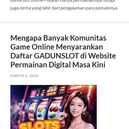
juga cerita yang lahir dari pengalaman para pemainnya.
Mengapa Banyak Komunitas
Game Online Menyarankan
Daftar GADUNSLOT di Website
Permainan Digital Masa Kini
MARCH 6, 2026