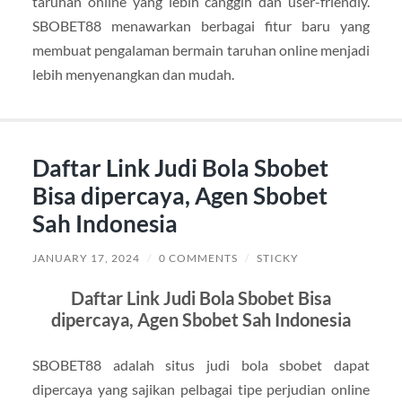
taruhan online yang lebih canggih dan user-friendly.
SBOBET88 menawarkan berbagai fitur baru yang
membuat pengalaman bermain taruhan online menjadi
lebih menyenangkan dan mudah.
Daftar Link Judi Bola Sbobet
Bisa dipercaya, Agen Sbobet
Sah Indonesia
JANUARY 17, 2024
/
0 COMMENTS
/
STICKY
Daftar Link Judi Bola Sbobet Bisa
dipercaya, Agen Sbobet Sah Indonesia
SBOBET88 adalah situs judi bola sbobet dapat
dipercaya yang sajikan pelbagai tipe perjudian online