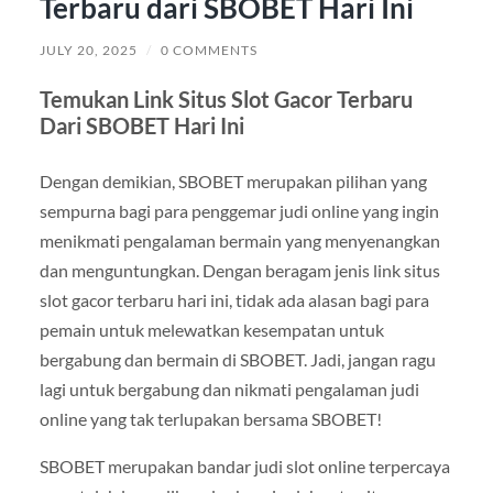
Terbaru dari SBOBET Hari Ini
JULY 20, 2025
/
0 COMMENTS
Temukan Link Situs Slot Gacor Terbaru
Dari SBOBET Hari Ini
Dengan demikian, SBOBET merupakan pilihan yang
sempurna bagi para penggemar judi online yang ingin
menikmati pengalaman bermain yang menyenangkan
dan menguntungkan. Dengan beragam jenis link situs
slot gacor terbaru hari ini, tidak ada alasan bagi para
pemain untuk melewatkan kesempatan untuk
bergabung dan bermain di SBOBET. Jadi, jangan ragu
lagi untuk bergabung dan nikmati pengalaman judi
online yang tak terlupakan bersama SBOBET!
SBOBET merupakan bandar judi slot online terpercaya