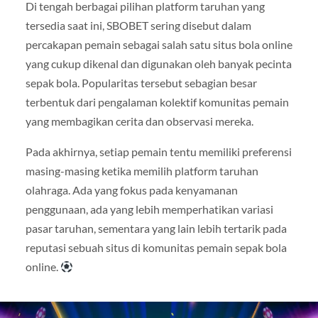
Di tengah berbagai pilihan platform taruhan yang
tersedia saat ini, SBOBET sering disebut dalam
percakapan pemain sebagai salah satu situs bola online
yang cukup dikenal dan digunakan oleh banyak pecinta
sepak bola. Popularitas tersebut sebagian besar
terbentuk dari pengalaman kolektif komunitas pemain
yang membagikan cerita dan observasi mereka.
Pada akhirnya, setiap pemain tentu memiliki preferensi
masing-masing ketika memilih platform taruhan
olahraga. Ada yang fokus pada kenyamanan
penggunaan, ada yang lebih memperhatikan variasi
pasar taruhan, sementara yang lain lebih tertarik pada
reputasi sebuah situs di komunitas pemain sepak bola
online.