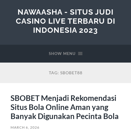
NAWAASHA - SITUS JUDI
CASINO LIVE TERBARU DI
INDONESIA 2023
SHOW MENU
TAG:
SBOBET88
SBOBET Menjadi Rekomendasi
Situs Bola Online Aman yang
Banyak Digunakan Pecinta Bola
MARCH 6, 2026