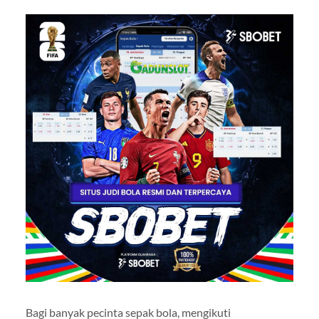
Bagi banyak pecinta sepak bola, mengikuti