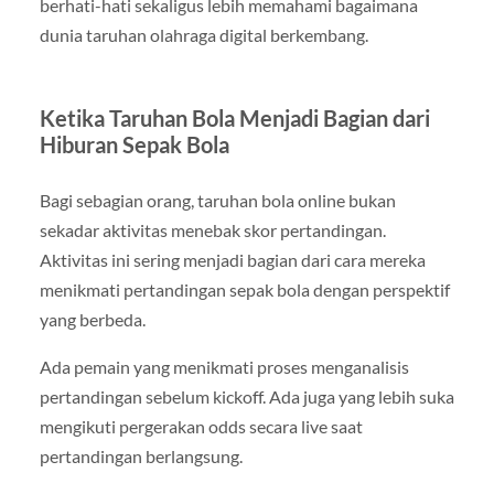
berhati-hati sekaligus lebih memahami bagaimana
dunia taruhan olahraga digital berkembang.
Ketika Taruhan Bola Menjadi Bagian dari
Hiburan Sepak Bola
Bagi sebagian orang, taruhan bola online bukan
sekadar aktivitas menebak skor pertandingan.
Aktivitas ini sering menjadi bagian dari cara mereka
menikmati pertandingan sepak bola dengan perspektif
yang berbeda.
Ada pemain yang menikmati proses menganalisis
pertandingan sebelum kickoff. Ada juga yang lebih suka
mengikuti pergerakan odds secara live saat
pertandingan berlangsung.