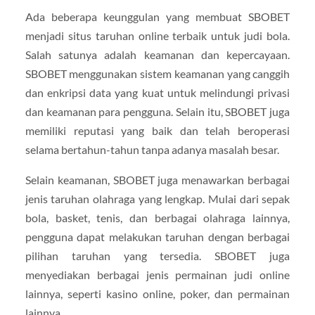
Ada beberapa keunggulan yang membuat SBOBET
menjadi situs taruhan online terbaik untuk judi bola.
Salah satunya adalah keamanan dan kepercayaan.
SBOBET menggunakan sistem keamanan yang canggih
dan enkripsi data yang kuat untuk melindungi privasi
dan keamanan para pengguna. Selain itu, SBOBET juga
memiliki reputasi yang baik dan telah beroperasi
selama bertahun-tahun tanpa adanya masalah besar.
Selain keamanan, SBOBET juga menawarkan berbagai
jenis taruhan olahraga yang lengkap. Mulai dari sepak
bola, basket, tenis, dan berbagai olahraga lainnya,
pengguna dapat melakukan taruhan dengan berbagai
pilihan taruhan yang tersedia. SBOBET juga
menyediakan berbagai jenis permainan judi online
lainnya, seperti kasino online, poker, dan permainan
lainnya.