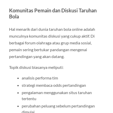
Komunitas Pemain dan Diskusi Taruhan
Bola
Hal menarik dari dunia taruhan bola online adalah
munculnya komunitas diskusi yang cukup aktif. Di
berbagai forum olahraga atau grup media sosial,
pemain sering bertukar pandangan mengenai
pertandingan yang akan datang.
Topik diskusi biasanya meliputi:
analisis performa tim
strategi membaca odds pertandingan
pengalaman menggunakan situs taruhan
tertentu
perubahan peluang sebelum pertandingan
dimulai