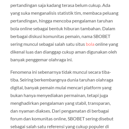
pertandingan saja kadang terasa belum cukup. Ada
yang suka menganalisis statistik tim, membaca peluang
pertandingan, hingga mencoba pengalaman taruhan
bola online sebagai bentuk hiburan tambahan. Dalam
berbagai diskusi komunitas pemain, nama SBOBET
sering muncul sebagai salah satu situs
bola
online yang
dikenal luas dan dianggap cukup aman digunakan oleh
banyak penggemar olahraga ini.
Fenomena ini sebenarnya tidak muncul secara tiba-
tiba. Seiring berkembangnya dunia taruhan olahraga
digital, banyak pemain mulai mencari platform yang
bukan hanya menyediakan permainan, tetapi juga
menghadirkan pengalaman yang stabil, transparan,
dan nyaman diakses. Dari pengamatan di berbagai
forum dan komunitas online, SBOBET sering disebut
sebagai salah satu referensi yang cukup populer di