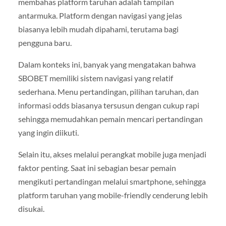
membahas platform taruhan adalah tampilan
antarmuka. Platform dengan navigasi yang jelas
biasanya lebih mudah dipahami, terutama bagi
pengguna baru.
Dalam konteks ini, banyak yang mengatakan bahwa
SBOBET memiliki sistem navigasi yang relatif
sederhana. Menu pertandingan, pilihan taruhan, dan
informasi odds biasanya tersusun dengan cukup rapi
sehingga memudahkan pemain mencari pertandingan
yang ingin diikuti.
Selain itu, akses melalui perangkat mobile juga menjadi
faktor penting. Saat ini sebagian besar pemain
mengikuti pertandingan melalui smartphone, sehingga
platform taruhan yang mobile-friendly cenderung lebih
disukai.