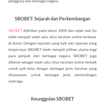
pengguna dari berbagai negara.
SBOBET: Sejarah dan Perkembangan
SBOBET
didirikan pada tahun 2004 dan sejak saat itu
telah menjadi salah satu situs taruhan online terbesar
di dunia. Dengan reputasi yang baik dan layanan yang
terpercaya, SBOBET telah menjadi pilihan utama bagi
para penjudi dari berbagai negara. SBOBET juga
dikenal sebagai salah satu situs taruhan online terbaik
untuk judi bola, dengan berbagai jenis taruhan yang
ditawarkan untuk berbagai jenis pertandingan
olahraga.
Keunggulan SBOBET