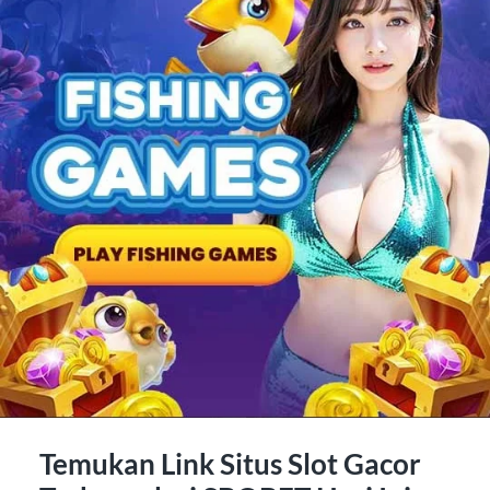
Temukan Link Situs Slot Gacor