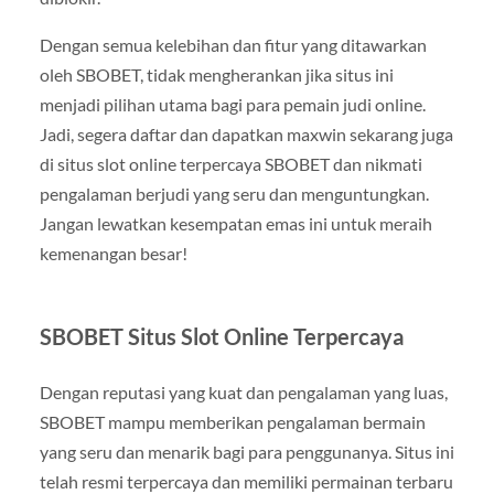
Dengan semua kelebihan dan fitur yang ditawarkan
oleh SBOBET, tidak mengherankan jika situs ini
menjadi pilihan utama bagi para pemain judi online.
Jadi, segera daftar dan dapatkan maxwin sekarang juga
di situs slot online terpercaya SBOBET dan nikmati
pengalaman berjudi yang seru dan menguntungkan.
Jangan lewatkan kesempatan emas ini untuk meraih
kemenangan besar!
SBOBET Situs Slot Online Terpercaya
Dengan reputasi yang kuat dan pengalaman yang luas,
SBOBET mampu memberikan pengalaman bermain
yang seru dan menarik bagi para penggunanya. Situs ini
telah resmi terpercaya dan memiliki permainan terbaru