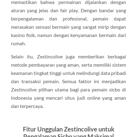
memastikan bahwa permainan dijalankan dengan
aturan yang jelas dan fair play. Dengan bandar yang
berpengalaman dan profesional, pemain dapat
merasakan sensasi bermain yang sangat mirip dengan
kasino fisik, namun dengan kenyamanan bermain dari
rumah.
Selain itu, Zestincolive juga memberikan berbagai
metode pembayaran yang aman, serta memiliki sistem
keamanan tingkat tinggi untuk melindungi data pribadi
dan transaksi pemain. Semua faktor ini menjadikan
Zestincolive pilihan utama bagi para pemain sicbo di
Indonesia yang mencari situs judi online yang aman
dan terpercaya.
Fitur Unggulan Zestincolive untuk
Pengalaman Sicbo yang Maksimal