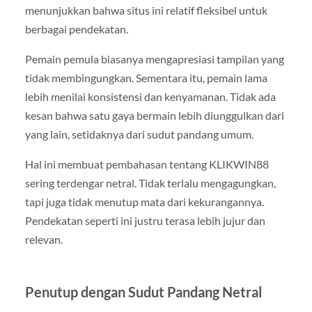
menunjukkan bahwa situs ini relatif fleksibel untuk
berbagai pendekatan.
Pemain pemula biasanya mengapresiasi tampilan yang
tidak membingungkan. Sementara itu, pemain lama
lebih menilai konsistensi dan kenyamanan. Tidak ada
kesan bahwa satu gaya bermain lebih diunggulkan dari
yang lain, setidaknya dari sudut pandang umum.
Hal ini membuat pembahasan tentang KLIKWIN88
sering terdengar netral. Tidak terlalu mengagungkan,
tapi juga tidak menutup mata dari kekurangannya.
Pendekatan seperti ini justru terasa lebih jujur dan
relevan.
Penutup dengan Sudut Pandang Netral