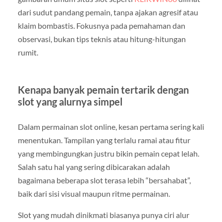
dari sudut pandang pemain, tanpa ajakan agresif atau
klaim bombastis. Fokusnya pada pemahaman dan
observasi, bukan tips teknis atau hitung-hitungan
rumit.
Kenapa banyak pemain tertarik dengan
slot yang alurnya simpel
Dalam permainan slot online, kesan pertama sering kali
menentukan. Tampilan yang terlalu ramai atau fitur
yang membingungkan justru bikin pemain cepat lelah.
Salah satu hal yang sering dibicarakan adalah
bagaimana beberapa slot terasa lebih “bersahabat”,
baik dari sisi visual maupun ritme permainan.
Slot yang mudah dinikmati biasanya punya ciri alur