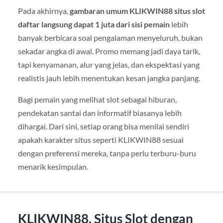
Pada akhirnya,
gambaran umum KLIKWIN88 situs slot
daftar langsung dapat 1 juta dari sisi pemain
lebih
banyak berbicara soal pengalaman menyeluruh, bukan
sekadar angka di awal. Promo memang jadi daya tarik,
tapi kenyamanan, alur yang jelas, dan ekspektasi yang
realistis jauh lebih menentukan kesan jangka panjang.
Bagi pemain yang melihat slot sebagai hiburan,
pendekatan santai dan informatif biasanya lebih
dihargai. Dari sini, setiap orang bisa menilai sendiri
apakah karakter situs seperti KLIKWIN88 sesuai
dengan preferensi mereka, tanpa perlu terburu-buru
menarik kesimpulan.
KLIKWIN88, Situs Slot dengan