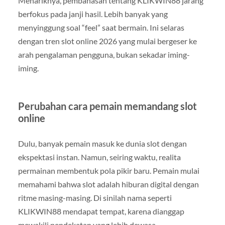
Menariknya, pembahasan tentang KLIKWIN88 jarang
berfokus pada janji hasil. Lebih banyak yang
menyinggung soal “feel” saat bermain. Ini selaras
dengan tren slot online 2026 yang mulai bergeser ke
arah pengalaman pengguna, bukan sekadar iming-
iming.
Perubahan cara pemain memandang slot
online
Dulu, banyak pemain masuk ke dunia slot dengan
ekspektasi instan. Namun, seiring waktu, realita
permainan membentuk pola pikir baru. Pemain mulai
memahami bahwa slot adalah hiburan digital dengan
ritme masing-masing. Di sinilah nama seperti
KLIKWIN88 mendapat tempat, karena dianggap
mewakili pendekatan yang lebih dewasa.