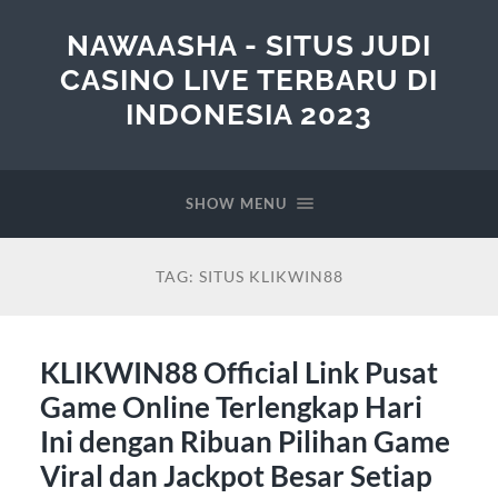
NAWAASHA - SITUS JUDI
CASINO LIVE TERBARU DI
INDONESIA 2023
SHOW MENU
TAG:
SITUS KLIKWIN88
KLIKWIN88 Official Link Pusat
Game Online Terlengkap Hari
Ini dengan Ribuan Pilihan Game
Viral dan Jackpot Besar Setiap