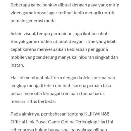
Beberapa game bahkan dibuat dengan gaya yang mirip
video game konsol agar terlihat lebih menarik untuk
pemain generasi muda.
Selain visual, tempo permainan juga ikut berubah.
Banyak game modern dibuat dengan ritme yang lebih
cepat karena menyesuaikan kebiasaan pengguna
mobile yang cenderung menyukai hiburan singkat dan
instan.
Hal ini membuat platform dengan koleksi permainan
lengkap menjadi lebih diminati karena pemain bisa
bebas mencoba berbagai tren baru tanpa harus
mencari situs berbeda.
Pada akhirnya, pembahasan tentang KLIKWIN88
Official Link Pusat Game Online Terlengkap Hari Ini
sebenarnya bukan hanya soal banyaknya pilihan