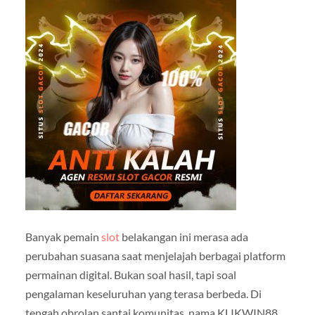
Banyak pemain
slot
belakangan ini merasa ada
perubahan suasana saat menjelajah berbagai platform
permainan digital. Bukan soal hasil, tapi soal
pengalaman keseluruhan yang terasa berbeda. Di
tengah obrolan santai komunitas, nama KLIKWIN88