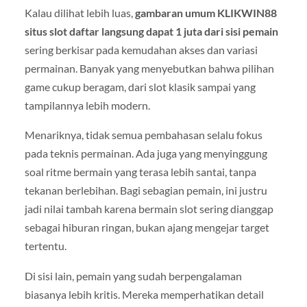
Kalau dilihat lebih luas,
gambaran umum KLIKWIN88
situs slot daftar langsung dapat 1 juta dari sisi pemain
sering berkisar pada kemudahan akses dan variasi
permainan. Banyak yang menyebutkan bahwa pilihan
game cukup beragam, dari slot klasik sampai yang
tampilannya lebih modern.
Menariknya, tidak semua pembahasan selalu fokus
pada teknis permainan. Ada juga yang menyinggung
soal ritme bermain yang terasa lebih santai, tanpa
tekanan berlebihan. Bagi sebagian pemain, ini justru
jadi nilai tambah karena bermain slot sering dianggap
sebagai hiburan ringan, bukan ajang mengejar target
tertentu.
Di sisi lain, pemain yang sudah berpengalaman
biasanya lebih kritis. Mereka memperhatikan detail