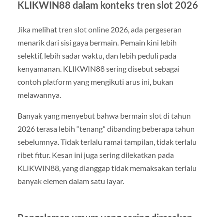
KLIKWIN88 dalam konteks tren slot 2026
Jika melihat tren slot online 2026, ada pergeseran
menarik dari sisi gaya bermain. Pemain kini lebih
selektif, lebih sadar waktu, dan lebih peduli pada
kenyamanan. KLIKWIN88 sering disebut sebagai
contoh platform yang mengikuti arus ini, bukan
melawannya.
Banyak yang menyebut bahwa bermain slot di tahun
2026 terasa lebih “tenang” dibanding beberapa tahun
sebelumnya. Tidak terlalu ramai tampilan, tidak terlalu
ribet fitur. Kesan ini juga sering dilekatkan pada
KLIKWIN88, yang dianggap tidak memaksakan terlalu
banyak elemen dalam satu layar.