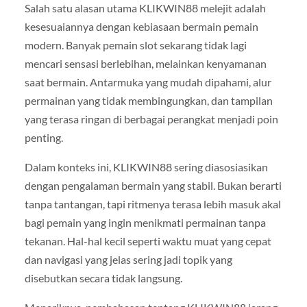
Salah satu alasan utama KLIKWIN88 melejit adalah
kesesuaiannya dengan kebiasaan bermain pemain
modern. Banyak pemain slot sekarang tidak lagi
mencari sensasi berlebihan, melainkan kenyamanan
saat bermain. Antarmuka yang mudah dipahami, alur
permainan yang tidak membingungkan, dan tampilan
yang terasa ringan di berbagai perangkat menjadi poin
penting.
Dalam konteks ini, KLIKWIN88 sering diasosiasikan
dengan pengalaman bermain yang stabil. Bukan berarti
tanpa tantangan, tapi ritmenya terasa lebih masuk akal
bagi pemain yang ingin menikmati permainan tanpa
tekanan. Hal-hal kecil seperti waktu muat yang cepat
dan navigasi yang jelas sering jadi topik yang
disebutkan secara tidak langsung.