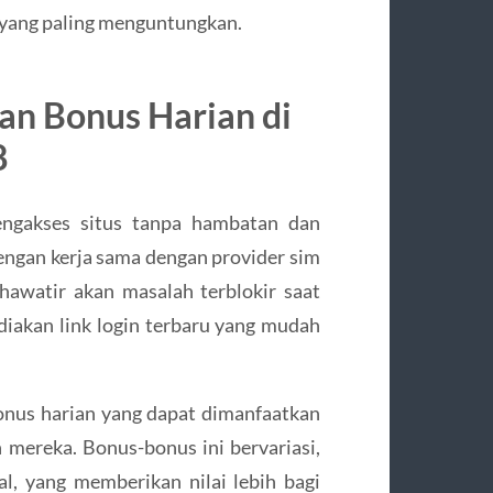
yang paling menguntungkan.
an Bonus Harian di
8
ngakses situs tanpa hambatan dan
ngan kerja sama dengan provider sim
khawatir akan masalah terblokir saat
ediakan link login terbaru yang mudah
bonus harian yang dapat dimanfaatkan
ereka. Bonus-bonus ini bervariasi,
al, yang memberikan nilai lebih bagi