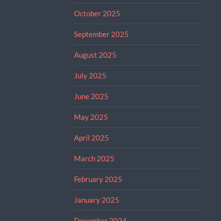
October 2025
September 2025
August 2025
July 2025
June 2025
May 2025
April 2025
March 2025
February 2025
January 2025
December 2024