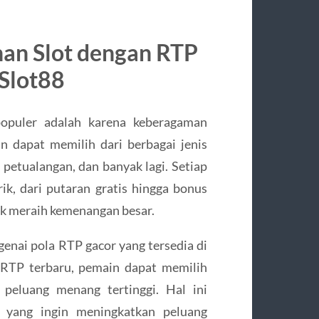
an Slot dengan RTP
 Slot88
populer adalah karena keberagaman
 dapat memilih dari berbagai jenis
 petualangan, dan banyak lagi. Setiap
ik, dari putaran gratis hingga bonus
k meraih kemenangan besar.
enai pola RTP gacor yang tersedia di
RTP terbaru, pemain dapat memilih
peluang menang tertinggi. Hal ini
 yang ingin meningkatkan peluang