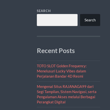
SEARCH
Search
Recent Posts
TOTO SLOT Golden Frequency:
Menelusuri Lucky Vibes dalam
Perjalanan Bandar 4D Resmi
Mengenal Situs RAJANAGA99 dari
Segi Tampilan, Sistem Navigasi, serta
Pengalaman Akses melalui Berbagai
Perangkat Digital