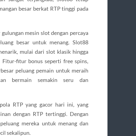
angan besar berkat RTP tinggi pada
 gulungan mesin slot dengan percaya
eluang besar untuk menang. Slot88
arik, mulai dari slot klasik hingga
Fitur-fitur bonus seperti free spins,
rbesar peluang pemain untuk meraih
aman bermain semakin seru dan
pola RTP yang gacor hari ini, yang
nan dengan RTP tertinggi. Dengan
n peluang mereka untuk menang dan
il sekalipun.