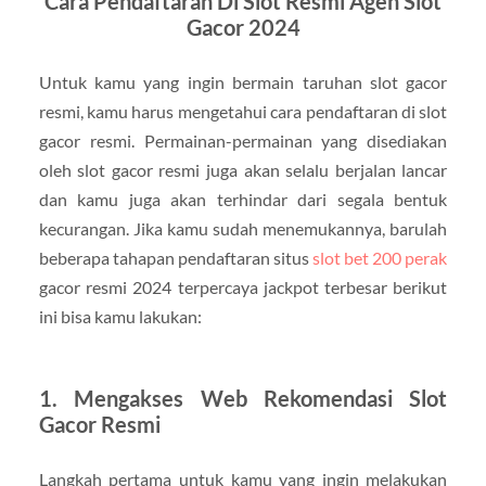
Cara Pendaftaran Di Slot Resmi Agen Slot
Gacor 2024
Untuk kamu yang ingin bermain taruhan slot gacor
resmi, kamu harus mengetahui cara pendaftaran di slot
gacor resmi. Permainan-permainan yang disediakan
oleh slot gacor resmi juga akan selalu berjalan lancar
dan kamu juga akan terhindar dari segala bentuk
kecurangan. Jika kamu sudah menemukannya, barulah
beberapa tahapan pendaftaran situs
slot bet 200 perak
gacor resmi 2024 terpercaya jackpot terbesar berikut
ini bisa kamu lakukan:
1. Mengakses Web Rekomendasi Slot
Gacor Resmi
Langkah pertama untuk kamu yang ingin melakukan