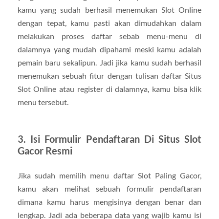
kamu yang sudah berhasil menemukan Slot Online
dengan tepat, kamu pasti akan dimudahkan dalam
melakukan proses daftar sebab menu-menu di
dalamnya yang mudah dipahami meski kamu adalah
pemain baru sekalipun. Jadi jika kamu sudah berhasil
menemukan sebuah fitur dengan tulisan daftar Situs
Slot Online atau register di dalamnya, kamu bisa klik
menu tersebut.
3. Isi Formulir Pendaftaran Di Situs Slot
Gacor Resmi
Jika sudah memilih menu daftar Slot Paling Gacor,
kamu akan melihat sebuah formulir pendaftaran
dimana kamu harus mengisinya dengan benar dan
lengkap. Jadi ada beberapa data yang wajib kamu isi