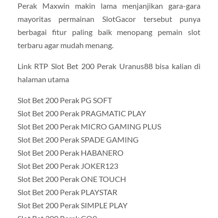
Perak Maxwin makin lama menjanjikan gara-gara
mayoritas permainan SlotGacor tersebut punya
berbagai fitur paling baik menopang pemain slot
terbaru agar mudah menang.
Link RTP Slot Bet 200 Perak Uranus88 bisa kalian di
halaman utama
Slot Bet 200 Perak PG SOFT
Slot Bet 200 Perak PRAGMATIC PLAY
Slot Bet 200 Perak MICRO GAMING PLUS
Slot Bet 200 Perak SPADE GAMING
Slot Bet 200 Perak HABANERO
Slot Bet 200 Perak JOKER123
Slot Bet 200 Perak ONE TOUCH
Slot Bet 200 Perak PLAYSTAR
Slot Bet 200 Perak SIMPLE PLAY