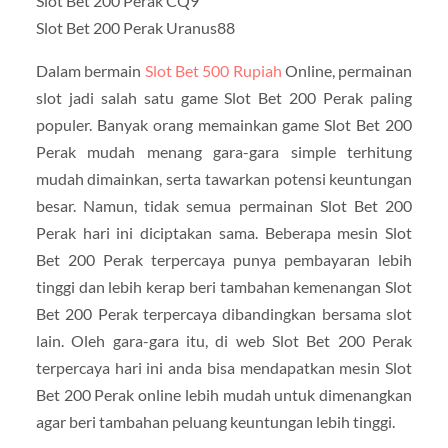
Slot Bet 200 Perak CQ9
Slot Bet 200 Perak Uranus88
Dalam bermain
Slot Bet 500 Rupiah
Online, permainan
slot jadi salah satu game Slot Bet 200 Perak paling
populer. Banyak orang memainkan game Slot Bet 200
Perak mudah menang gara-gara simple terhitung
mudah dimainkan, serta tawarkan potensi keuntungan
besar. Namun, tidak semua permainan Slot Bet 200
Perak hari ini diciptakan sama. Beberapa mesin Slot
Bet 200 Perak terpercaya punya pembayaran lebih
tinggi dan lebih kerap beri tambahan kemenangan Slot
Bet 200 Perak terpercaya dibandingkan bersama slot
lain. Oleh gara-gara itu, di web Slot Bet 200 Perak
terpercaya hari ini anda bisa mendapatkan mesin Slot
Bet 200 Perak online lebih mudah untuk dimenangkan
agar beri tambahan peluang keuntungan lebih tinggi.