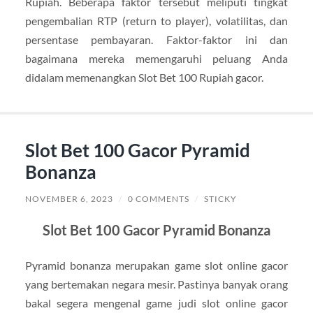
Rupiah. Beberapa faktor tersebut meliputi tingkat
pengembalian RTP (return to player), volatilitas, dan
persentase pembayaran. Faktor-faktor ini dan
bagaimana mereka memengaruhi peluang Anda
didalam memenangkan Slot Bet 100 Rupiah gacor.
Slot Bet 100 Gacor Pyramid
Bonanza
NOVEMBER 6, 2023
/
0 COMMENTS
/
STICKY
Slot Bet 100 Gacor Pyramid Bonanza
Pyramid bonanza merupakan game slot online gacor
yang bertemakan negara mesir. Pastinya banyak orang
bakal segera mengenal game judi slot online gacor