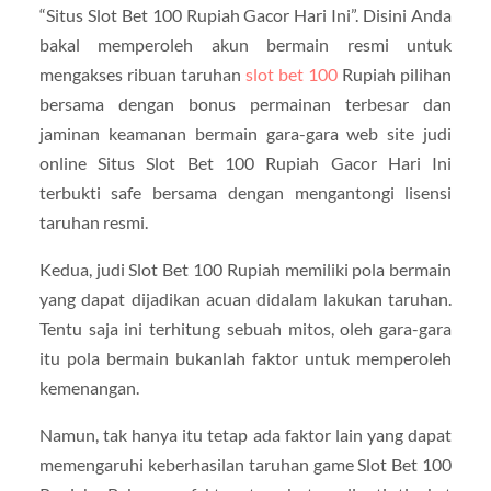
“Situs Slot Bet 100 Rupiah Gacor Hari Ini”. Disini Anda
bakal memperoleh akun bermain resmi untuk
mengakses ribuan taruhan
slot bet 100
Rupiah pilihan
bersama dengan bonus permainan terbesar dan
jaminan keamanan bermain gara-gara web site judi
online Situs Slot Bet 100 Rupiah Gacor Hari Ini
terbukti safe bersama dengan mengantongi lisensi
taruhan resmi.
Kedua, judi Slot Bet 100 Rupiah memiliki pola bermain
yang dapat dijadikan acuan didalam lakukan taruhan.
Tentu saja ini terhitung sebuah mitos, oleh gara-gara
itu pola bermain bukanlah faktor untuk memperoleh
kemenangan.
Namun, tak hanya itu tetap ada faktor lain yang dapat
memengaruhi keberhasilan taruhan game Slot Bet 100