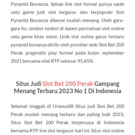
Pyramid Bonanza. Sebab link slot formal punya salah
satu game judi slot tergacor dan terpopuler Slot
Pyramid Bonanza dikenal mudah menang. Oleh gara-
gara itu, simbol-simbol di dalam permainan slot online
satu game khas mesir. Linik slot online gacor terbaru
pyramid bonanza dirilis oleh provider web Slot Bet 200
Perak pragmatic play formal pada bulan september
2021 bersama nilai RTP sebesar 95,45%.
Situs Judi
Slot Bet 200 Perak
Gampang
Menang Terbaru 2023 No 1 Di Indonesia
Selamat singgah di Uranus88 Situs judi Slot Bet 200
Perak mudah menang terbaru dan paling baik 2023.
Situs Slot Bet 200 Perak terpercaya di Indonesia
bersama RTP live slot tergacor hari ini. Situs slot online