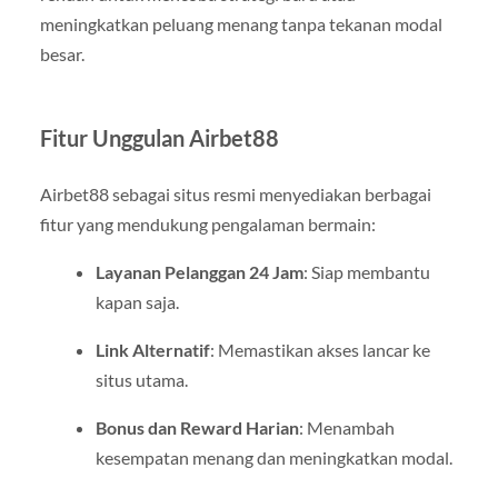
meningkatkan peluang menang tanpa tekanan modal
besar.
Fitur Unggulan Airbet88
Airbet88 sebagai situs resmi menyediakan berbagai
fitur yang mendukung pengalaman bermain:
Layanan Pelanggan 24 Jam
: Siap membantu
kapan saja.
Link Alternatif
: Memastikan akses lancar ke
situs utama.
Bonus dan Reward Harian
: Menambah
kesempatan menang dan meningkatkan modal.