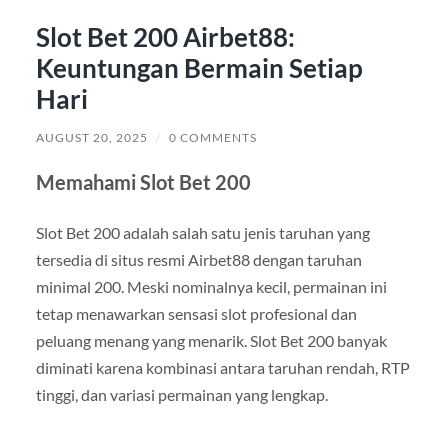
Slot Bet 200 Airbet88:
Keuntungan Bermain Setiap
Hari
AUGUST 20, 2025
/
0 COMMENTS
Memahami Slot Bet 200
Slot Bet 200 adalah salah satu jenis taruhan yang
tersedia di situs resmi Airbet88 dengan taruhan
minimal 200. Meski nominalnya kecil, permainan ini
tetap menawarkan sensasi slot profesional dan
peluang menang yang menarik. Slot Bet 200 banyak
diminati karena kombinasi antara taruhan rendah, RTP
tinggi, dan variasi permainan yang lengkap.