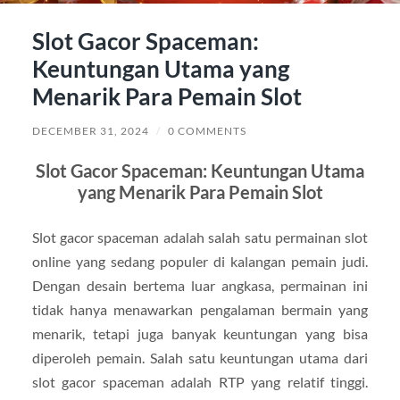
Slot Gacor Spaceman:
Keuntungan Utama yang
Menarik Para Pemain Slot
DECEMBER 31, 2024
/
0 COMMENTS
Slot Gacor Spaceman: Keuntungan Utama
yang Menarik Para Pemain Slot
Slot gacor spaceman adalah salah satu permainan slot
online yang sedang populer di kalangan pemain judi.
Dengan desain bertema luar angkasa, permainan ini
tidak hanya menawarkan pengalaman bermain yang
menarik, tetapi juga banyak keuntungan yang bisa
diperoleh pemain. Salah satu keuntungan utama dari
slot gacor spaceman adalah RTP yang relatif tinggi.