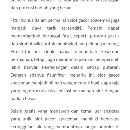
dan potensi hadiah yang besar.
Fitur bonus dalam permainan slot gacor spaceman juga
menjadi daya tarik tersendiri. Pemain dapat
memanfaatkan berbagai fitur, seperti putaran gratis
dan simbol wild, untuk meningkatkan peluang menang.
Fitur-fitur ini tidak hanya menambah keseruan
permainan, tetapi juga membantu pemain memperoleh
lebih banyak kemenangan dalam setiap putaran.
Dengan adanya fitur-fitur menarik ini, slot gacor
spaceman menjadi pilihan yang menarik bagi siapa saja
yang ingin merasakan sensasi permainan slot dengan
hadiah besar.
Selain grafis yang menawan dan tema luar angkasa
yang unik, slot gacor spaceman memiliki beberapa
keunggulan lain yang membuatnya sangat populer di