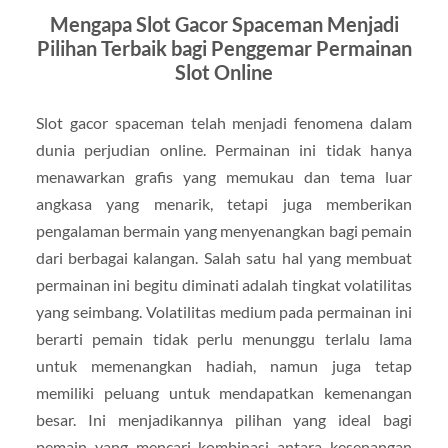
Mengapa Slot Gacor Spaceman Menjadi
Pilihan Terbaik bagi Penggemar Permainan
Slot Online
Slot gacor spaceman telah menjadi fenomena dalam
dunia perjudian online. Permainan ini tidak hanya
menawarkan grafis yang memukau dan tema luar
angkasa yang menarik, tetapi juga memberikan
pengalaman bermain yang menyenangkan bagi pemain
dari berbagai kalangan. Salah satu hal yang membuat
permainan ini begitu diminati adalah tingkat volatilitas
yang seimbang. Volatilitas medium pada permainan ini
berarti pemain tidak perlu menunggu terlalu lama
untuk memenangkan hadiah, namun juga tetap
memiliki peluang untuk mendapatkan kemenangan
besar. Ini menjadikannya pilihan yang ideal bagi
pemain yang mencari kombinasi antara kesenangan