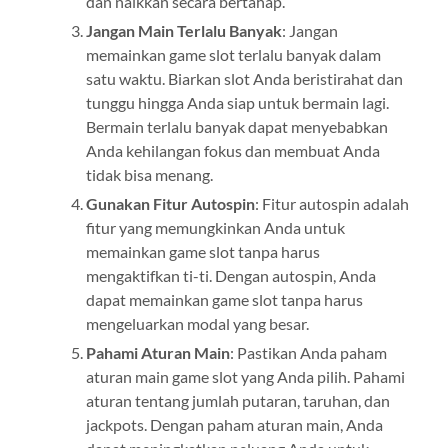
dan naikkan secara bertahap.
Jangan Main Terlalu Banyak
: Jangan
memainkan game slot terlalu banyak dalam
satu waktu. Biarkan slot Anda beristirahat dan
tunggu hingga Anda siap untuk bermain lagi.
Bermain terlalu banyak dapat menyebabkan
Anda kehilangan fokus dan membuat Anda
tidak bisa menang.
Gunakan Fitur Autospin
: Fitur autospin adalah
fitur yang memungkinkan Anda untuk
memainkan game slot tanpa harus
mengaktifkan ti-ti. Dengan autospin, Anda
dapat memainkan game slot tanpa harus
mengeluarkan modal yang besar.
Pahami Aturan Main
: Pastikan Anda paham
aturan main game slot yang Anda pilih. Pahami
aturan tentang jumlah putaran, taruhan, dan
jackpots. Dengan paham aturan main, Anda