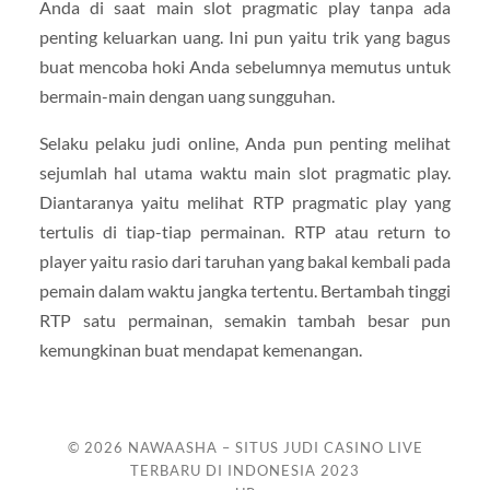
Anda di saat main slot pragmatic play tanpa ada
penting keluarkan uang. Ini pun yaitu trik yang bagus
buat mencoba hoki Anda sebelumnya memutus untuk
bermain-main dengan uang sungguhan.
Selaku pelaku judi online, Anda pun penting melihat
sejumlah hal utama waktu main slot pragmatic play.
Diantaranya yaitu melihat RTP pragmatic play yang
tertulis di tiap-tiap permainan. RTP atau return to
player yaitu rasio dari taruhan yang bakal kembali pada
pemain dalam waktu jangka tertentu. Bertambah tinggi
RTP satu permainan, semakin tambah besar pun
kemungkinan buat mendapat kemenangan.
© 2026
NAWAASHA – SITUS JUDI CASINO LIVE
TERBARU DI INDONESIA 2023