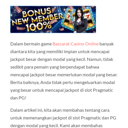
Dalam bermain game
Baccarat Casino Online
banyak
diantara kita yang memiliki impian untuk mencapai
jackpot besar dengan modal yang kecil. Namun, tidak
sedikit para pemain yang berpendapat bahwa
mencapai jackpot besar memerlukan modal yang besar.
Berita baiknya, Anda tidak perlu mengeluarkan modal
yang besar untuk mencapai jackpot di slot Pragmatic
dan PG!
Dalam artikel ini, kita akan membahas tentang cara
untuk memenangkan jackpot di slot Pragmatic dan PG
dengan modal yang kecil. Kami akan membahas