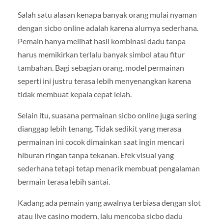
Salah satu alasan kenapa banyak orang mulai nyaman
dengan sicbo online adalah karena alurnya sederhana.
Pemain hanya melihat hasil kombinasi dadu tanpa
harus memikirkan terlalu banyak simbol atau fitur
tambahan. Bagi sebagian orang, model permainan
seperti ini justru terasa lebih menyenangkan karena
tidak membuat kepala cepat lelah.
Selain itu, suasana permainan sicbo online juga sering
dianggap lebih tenang. Tidak sedikit yang merasa
permainan ini cocok dimainkan saat ingin mencari
hiburan ringan tanpa tekanan. Efek visual yang
sederhana tetapi tetap menarik membuat pengalaman
bermain terasa lebih santai.
Kadang ada pemain yang awalnya terbiasa dengan slot
atau live casino modern, lalu mencoba sicbo dadu