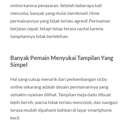
online karena penasaran. Setelah beberapa kali
mencoba, banyak yang mulai menikmati ritme
permainannya yang tidak terlalu agresif. Permainan
berjalan cepat, tetapi tetap terasa santai karena
tampilannya tidak berlebihan.
Banyak Pemain Menyukai Tampilan Yang
Simpel
Hal yang cukup menarik dari perkembangan sicbo
online sekarang adalah desain permainannya yang
semakin nyaman dilihat. Tampilan meja dadu dibuat
lebih bersih, warna tidak terlalu mencolok, dan navigasi
terasa mudah dipahami bahkan di layar smartphone
kecil.