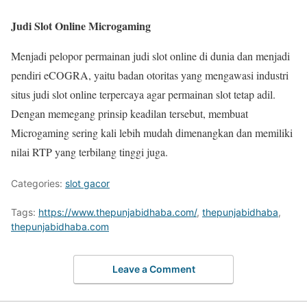
Judi Slot Online Microgaming
Menjadi pelopor permainan judi slot online di dunia dan menjadi
pendiri eCOGRA, yaitu badan otoritas yang mengawasi industri
situs judi slot online terpercaya agar permainan slot tetap adil.
Dengan memegang prinsip keadilan tersebut, membuat
Microgaming sering kali lebih mudah dimenangkan dan memiliki
nilai RTP yang terbilang tinggi juga.
Categories:
slot gacor
Tags:
https://www.thepunjabidhaba.com/
,
thepunjabidhaba
,
thepunjabidhaba.com
Leave a Comment