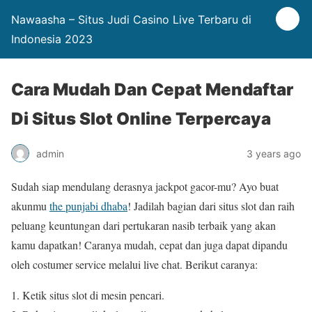
Nawaasha – Situs Judi Casino Live Terbaru di
Indonesia 2023
Cara Mudah Dan Cepat Mendaftar
Di Situs Slot Online Terpercaya
admin
3 years ago
Sudah siap mendulang derasnya jackpot gacor-mu? Ayo buat
akunmu
the punjabi dhaba
! Jadilah bagian dari situs slot dan raih
peluang keuntungan dari pertukaran nasib terbaik yang akan
kamu dapatkan! Caranya mudah, cepat dan juga dapat dipandu
oleh costumer service melalui live chat. Berikut caranya:
Ketik situs slot di mesin pencari.