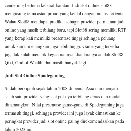
cenderung bertema kebarat-baratan. Judi slot online slot88
mengusung tema asian proud yang kental dengan nuansa oriental.
Walau Slot88 mendapat predikat sebagai provider permainan judi
online yang masih terbilang baru, tapi Slot88 sering memiliki RTP
yang kerap kali memiliki presentase tinggi sehingga peluang
untuk kamu menangkan juga lebih tinggi. Game yang tersedia
juga tak kalah menarik kegacorannya, diantaranya adalah Slot88,
Qixi, God of Wealth, dan masih banyak lagi.
Judi Slot Online Spadegaming
Sudah berkiprah sejak tahun 2008 di benua Asia dan menjadi
salah satu provider yang jackpot-nya terbilang deras dan mudah
dimenangkan. Nilai presentase game-game di Spadegaming juga
termasuk tinggi, sehingga provider ini juga layak dimasukan ke
peringkat provider judi slot online paling direkomendasikan pada
tahun 2023 ini.