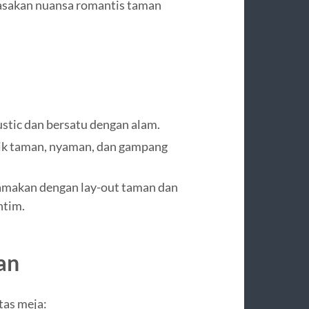
asakan nuansa romantis taman
stic dan bersatu dengan alam.
pik taman, nyaman, dan gampang
samakan dengan lay-out taman dan
ntim.
an
tas meja: