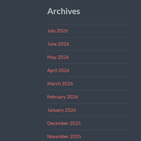
Archives
July 2026
June 2026
May 2026
April 2026
March 2026
February 2026
January 2026
December 2025
November 2025