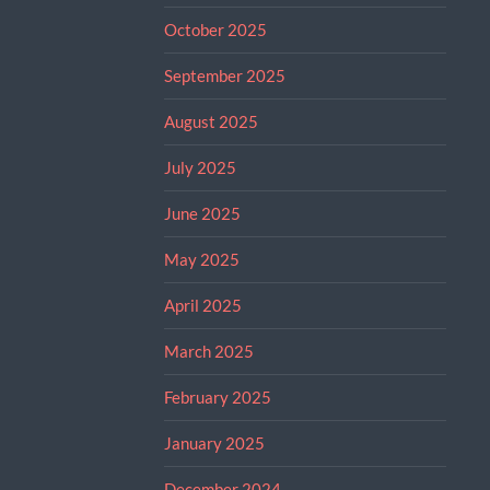
October 2025
September 2025
August 2025
July 2025
June 2025
May 2025
April 2025
March 2025
February 2025
January 2025
December 2024