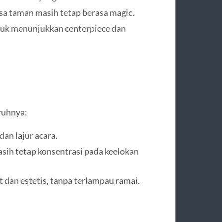
sa taman masih tetap berasa magic.
ntuk menunjukkan centerpiece dan
ruhnya:
an lajur acara.
ih tetap konsentrasi pada keelokan
dan estetis, tanpa terlampau ramai.