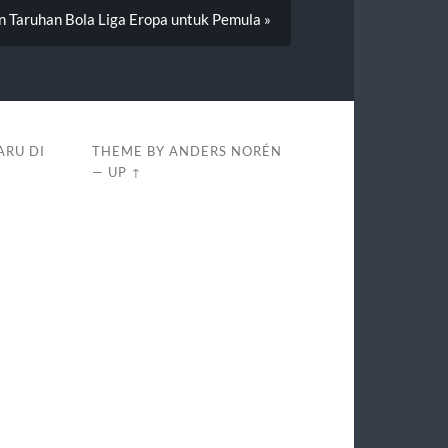
 Taruhan Bola Liga Eropa untuk Pemula »
ARU DI
THEME BY
ANDERS NORÉN
—
UP ↑