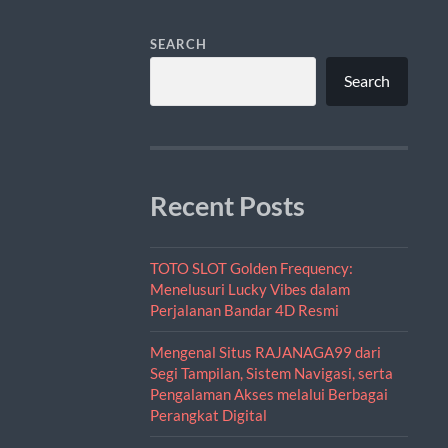
SEARCH
Search
Recent Posts
TOTO SLOT Golden Frequency:
Menelusuri Lucky Vibes dalam
Perjalanan Bandar 4D Resmi
Mengenal Situs RAJANAGA99 dari
Segi Tampilan, Sistem Navigasi, serta
Pengalaman Akses melalui Berbagai
Perangkat Digital