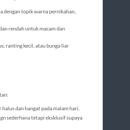
ma dengan topik warna pernikahan,
i dan rendah untuk macam dan
ranting kecil, atau bunga liar
tan:
ar halus dan hangat pada malam hari.
gn sederhana tetapi eksklusif supaya