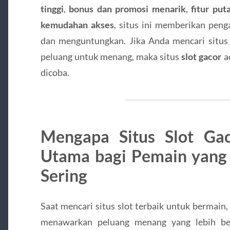
tinggi
,
bonus dan promosi menarik
,
fitur put
kemudahan akses
, situs ini memberikan pe
dan menguntungkan. Jika Anda mencari situs
peluang untuk menang, maka situs
slot gacor
ad
dicoba.
Mengapa Situs Slot Gac
Utama bagi Pemain yang
Sering
Saat mencari situs slot terbaik untuk bermain,
menawarkan peluang menang yang lebih be