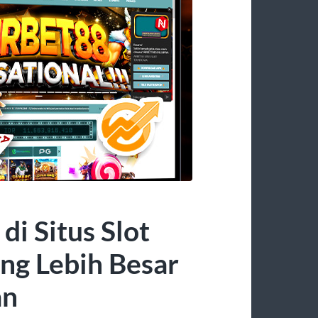
i Situs Slot
ng Lebih Besar
an