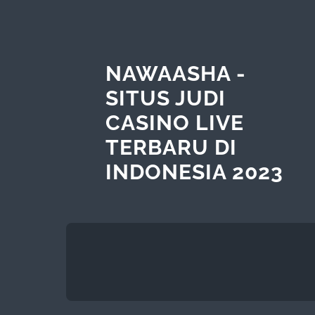
NAWAASHA -
SITUS JUDI
CASINO LIVE
TERBARU DI
INDONESIA 2023