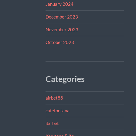
January 2024
December 2023
November 2023
October 2023
Categories
airbet88
cafefontana
ibc bet
Kawasan Elite