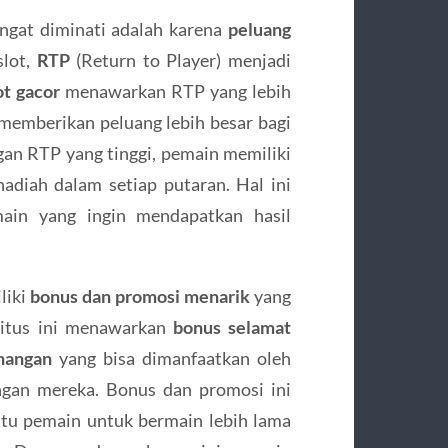
ngat diminati adalah karena
peluang
slot,
RTP
(Return to Player) menjadi
ot gacor
menawarkan RTP yang lebih
, memberikan peluang lebih besar bagi
n RTP yang tinggi, pemain memiliki
adiah dalam setiap putaran. Hal ini
ain yang ingin mendapatkan hasil
liki
bonus dan promosi menarik
yang
situs ini menawarkan
bonus selamat
nangan
yang bisa dimanfaatkan oleh
gan mereka. Bonus dan promosi ini
tu pemain untuk bermain lebih lama