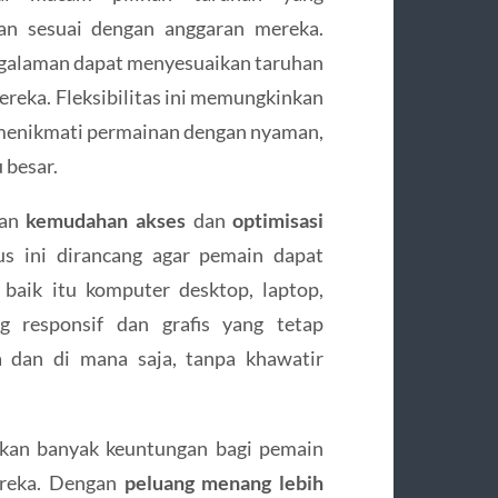
n sesuai dengan anggaran mereka.
galaman dapat menyesuaikan taruhan
ereka. Fleksibilitas ini memungkinkan
menikmati permainan dengan nyaman,
 besar.
gan
kemudahan akses
dan
optimisasi
tus ini dirancang agar pemain dapat
baik itu komputer desktop, laptop,
 responsif dan grafis yang tetap
 dan di mana saja, tanpa khawatir
an banyak keuntungan bagi pemain
ereka. Dengan
peluang menang lebih