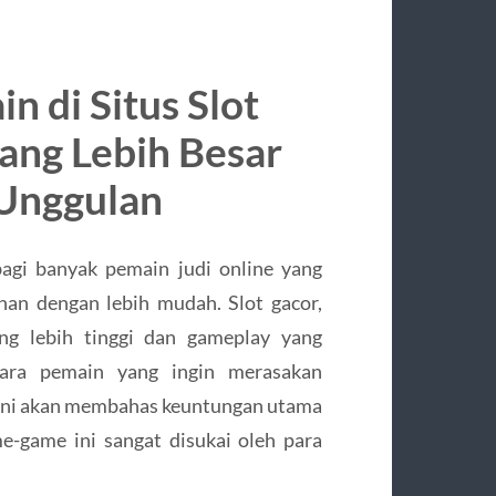
 di Situs Slot
ang Lebih Besar
 Unggulan
agi banyak pemain judi online yang
an dengan lebih mudah. Slot gacor,
ng lebih tinggi dan gameplay yang
para pemain yang ingin merasakan
l ini akan membahas keuntungan utama
game ini sangat disukai oleh para