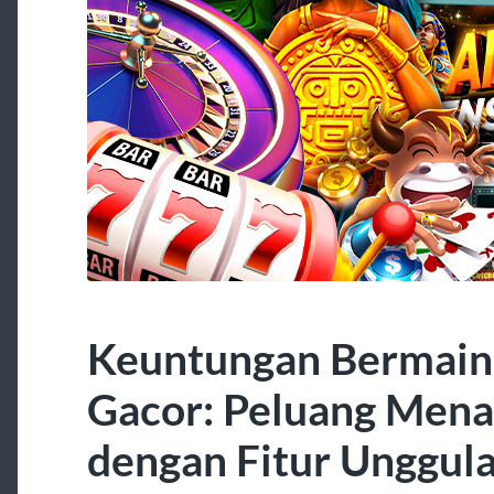
Keuntungan Bermain d
Gacor: Peluang Mena
dengan Fitur Unggul