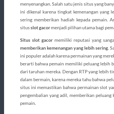
menyenangkan. Salah satu jenis situs yang bany
ini dikenal karena tingkat kemenangan yang l
sering memberikan hadiah kepada pemain. Ar
situs
slot gacor
menjadi pilihan utama bagi pema
Situs slot gacor
memiliki reputasi yang sang
memberikan kemenangan yang lebih sering
. 
ini populer adalah karena permainan yang mer
berarti bahwa pemain memiliki peluang lebih b
dari taruhan mereka. Dengan RTP yang lebih ti
dalam bermain, karena mereka tahu bahwa pelu
situs ini memastikan bahwa permainan slot ya
pengembalian yang adil, memberikan peluang 
pemain.