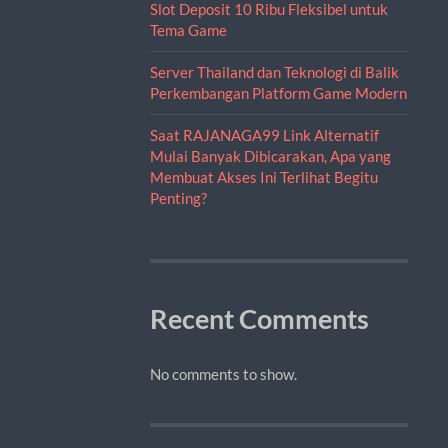
Slot Deposit 10 Ribu Fleksibel untuk
Tema Game
Server Thailand dan Teknologi di Balik
Perkembangan Platform Game Modern
Saat RAJANAGA99 Link Alternatif
Mulai Banyak Dibicarakan, Apa yang
Membuat Akses Ini Terlihat Begitu
Penting?
Recent Comments
No comments to show.