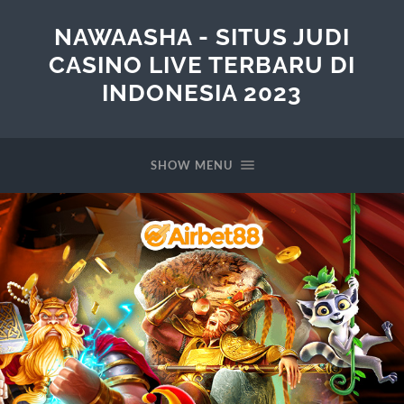
NAWAASHA - SITUS JUDI
CASINO LIVE TERBARU DI
INDONESIA 2023
SHOW MENU