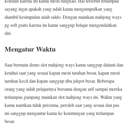
konstan karena itu kamu mesti rungkad. Hal tersebut terlampau
sayang ingat apakah yang udah kamu mengumpulkan yang
diambil kesimpulan ialah saldo. Dengan mainkan mahjong ways
pg soft gratis karena itu kamu sanggup belajar mengendalikan
diri.
Mengatur Waktu
Saat bermain demo slot mahjong ways kamu sanggup dalami dan
ketahui saat yang sesuai kapan mesti taruhan besar, kapan mesti
taruhan kecil dan kapan sanggup tiba jekpot besar. Beberapa
orang yang udah pelajarinya bersama dengan arif sampai mereka
terlampau gampang mainkan slot mahjong ways ini. Waktu yang
kamu nantikan tidak percuma, peroleh saat yang sesuai dan pas
ini sanggup mengantar kamu ke keuntungan yang terlampau
besar.