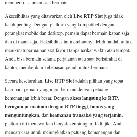
memberi rasa aman saat bermain.
Live RTP Slot
Aksesibilitas yang ditawarkan oleh
juga tidak
kalah penting. Dengan platform yang kompatibel dengan
perangkat mobile dan desktop, pemain dapat bermain kapan saja
dan di mana saja. Fleksibilitas ini membuatnya lebih mudah untuk
menikmati permainan slot favorit tanpa terikat waktu atau tempat.
Anda bisa bermain selama perjalanan atau saat beristirahat di
kantor, memberikan kebebasan penuh untuk bermain.
Live RTP Slot
Secara keseluruhan,
adalah pilihan yang tepat
bagi para pemain yang ingin bermain dengan peluang
akses langsung ke RTP
kemenangan lebih besar. Dengan
,
beragam permainan dengan RTP tinggi
bonus yang
,
menguntungkan
keamanan transaksi yang terjamin
, dan
,
platform ini menawarkan banyak keuntungan. Jadi, jika Anda
mencari cara untuk meningkatkan peluang kemenangan dan