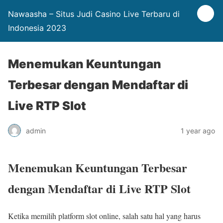
Nawaasha – Situs Judi Casino Live Terbaru di
Indonesia 2023
Menemukan Keuntungan
Terbesar dengan Mendaftar di
Live RTP Slot
admin
1 year ago
Menemukan Keuntungan Terbesar
dengan Mendaftar di Live RTP Slot
Ketika memilih platform slot online, salah satu hal yang harus