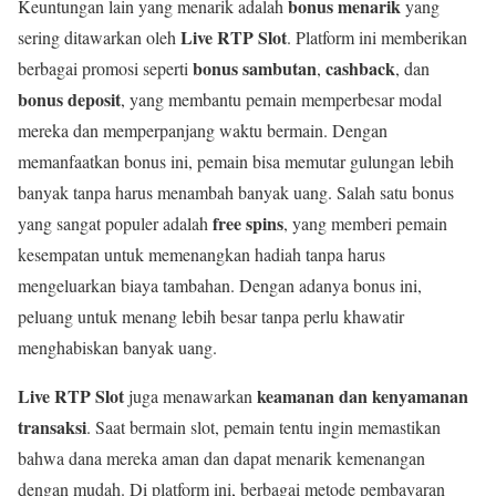
bonus menarik
Keuntungan lain yang menarik adalah
yang
Live RTP Slot
sering ditawarkan oleh
. Platform ini memberikan
bonus sambutan
cashback
berbagai promosi seperti
,
, dan
bonus deposit
, yang membantu pemain memperbesar modal
mereka dan memperpanjang waktu bermain. Dengan
memanfaatkan bonus ini, pemain bisa memutar gulungan lebih
banyak tanpa harus menambah banyak uang. Salah satu bonus
free spins
yang sangat populer adalah
, yang memberi pemain
kesempatan untuk memenangkan hadiah tanpa harus
mengeluarkan biaya tambahan. Dengan adanya bonus ini,
peluang untuk menang lebih besar tanpa perlu khawatir
menghabiskan banyak uang.
Live RTP Slot
keamanan dan kenyamanan
juga menawarkan
transaksi
. Saat bermain slot, pemain tentu ingin memastikan
bahwa dana mereka aman dan dapat menarik kemenangan
dengan mudah. Di platform ini, berbagai metode pembayaran