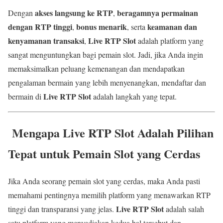
akses langsung ke RTP
beragamnya permainan
Dengan
,
dengan RTP tinggi
bonus menarik
keamanan dan
,
, serta
kenyamanan transaksi
Live RTP Slot
,
adalah platform yang
sangat menguntungkan bagi pemain slot. Jadi, jika Anda ingin
memaksimalkan peluang kemenangan dan mendapatkan
pengalaman bermain yang lebih menyenangkan, mendaftar dan
Live RTP Slot
bermain di
adalah langkah yang tepat.
Mengapa Live RTP Slot Adalah Pilihan
Tepat untuk Pemain Slot yang Cerdas
Jika Anda seorang pemain slot yang cerdas, maka Anda pasti
memahami pentingnya memilih platform yang menawarkan RTP
Live RTP Slot
tinggi dan transparansi yang jelas.
adalah salah
satu platform yang menyediakan kedua hal tersebut dan