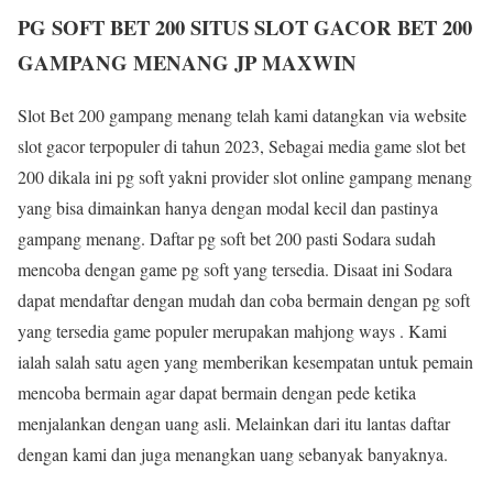
PG SOFT BET 200 SITUS SLOT GACOR BET 200
GAMPANG MENANG JP MAXWIN
Slot Bet 200 gampang menang telah kami datangkan via website
slot gacor terpopuler di tahun 2023, Sebagai media game slot bet
200 dikala ini pg soft yakni provider slot online gampang menang
yang bisa dimainkan hanya dengan modal kecil dan pastinya
gampang menang. Daftar pg soft bet 200 pasti Sodara sudah
mencoba dengan game pg soft yang tersedia. Disaat ini Sodara
dapat mendaftar dengan mudah dan coba bermain dengan pg soft
yang tersedia game populer merupakan mahjong ways . Kami
ialah salah satu agen yang memberikan kesempatan untuk pemain
mencoba bermain agar dapat bermain dengan pede ketika
menjalankan dengan uang asli. Melainkan dari itu lantas daftar
dengan kami dan juga menangkan uang sebanyak banyaknya.