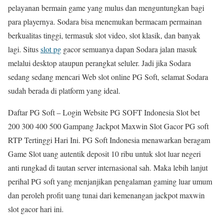
pelayanan bermain game yang mulus dan menguntungkan bagi
para playernya. Sodara bisa menemukan bermacam permainan
berkualitas tinggi, termasuk slot video, slot klasik, dan banyak
lagi. Situs
slot pg
gacor semuanya dapan Sodara jalan masuk
melalui desktop ataupun perangkat seluler. Jadi jika Sodara
sedang sedang mencari Web slot online PG Soft, selamat Sodara
sudah berada di platform yang ideal.
Daftar PG Soft – Login Website PG SOFT Indonesia Slot bet
200 300 400 500 Gampang Jackpot Maxwin Slot Gacor PG soft
RTP Tertinggi Hari Ini. PG Soft Indonesia menawarkan beragam
Game Slot uang autentik deposit 10 ribu untuk slot luar negeri
anti rungkad di tautan server internasional sah. Maka lebih lanjut
perihal PG soft yang menjanjikan pengalaman gaming luar umum
dan peroleh profit uang tunai dari kemenangan jackpot maxwin
slot gacor hari ini.