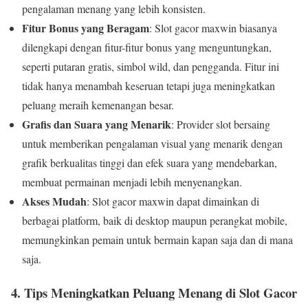
pengalaman menang yang lebih konsisten.
Fitur Bonus yang Beragam
: Slot gacor maxwin biasanya
dilengkapi dengan fitur-fitur bonus yang menguntungkan,
seperti putaran gratis, simbol wild, dan pengganda. Fitur ini
tidak hanya menambah keseruan tetapi juga meningkatkan
peluang meraih kemenangan besar.
Grafis dan Suara yang Menarik
: Provider slot bersaing
untuk memberikan pengalaman visual yang menarik dengan
grafik berkualitas tinggi dan efek suara yang mendebarkan,
membuat permainan menjadi lebih menyenangkan.
Akses Mudah
: Slot gacor maxwin dapat dimainkan di
berbagai platform, baik di desktop maupun perangkat mobile,
memungkinkan pemain untuk bermain kapan saja dan di mana
saja.
4. Tips Meningkatkan Peluang Menang di Slot Gacor