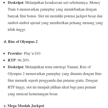
Deskripsi
: Melanjutkan kesuksesan seri sebelumnya, Money
Train 4 menawarkan gameplay yang mendebarkan dengan
banyak fitur bonus. Slot ini memiliki potensi jackpot besar dan
simbol-simbol spesial yang memberikan peluang menang yang
lebih tinggi.
d.
Rise of Olympus 2
Provider
: Play’n GO
RTP
: 96.20%
Deskripsi
: Melanjutkan tema mitologi Yunani, Rise of
Olympus 2 menawarkan gameplay yang dinamis dengan fitur-
fitur menarik seperti pengganda dan putaran gratis. Dengan
RTP tinggi, slot ini menjadi pilihan ideal bagi para pemain
yang mencari kemenangan besar.
e.
Mega Moolah Jackpot