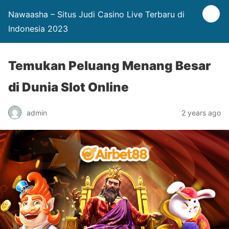
Nawaasha – Situs Judi Casino Live Terbaru di
Indonesia 2023
Temukan Peluang Menang Besar
di Dunia Slot Online
admin
2 years ago