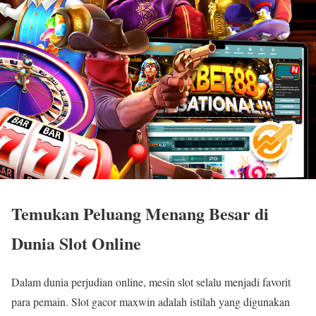
Temukan Peluang Menang Besar di
Dunia Slot Online
Dalam dunia perjudian online, mesin slot selalu menjadi favorit
para pemain. Slot gacor maxwin adalah istilah yang digunakan