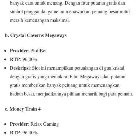
banyak cara untuk menang. Dengan fitur putaran gratis dan
simbol pengganda, game ini menawarkan peluang besar untuk
meraih kemenangan maksimal.
b.
Crystal Caverns Megaways
Provider
: iSoftBet
RTP
: 96.00%
Deskripsi
: Slot ini menampilkan petualangan di gua kristal
dengan grafis yang memukau. Fitur Megaways dan putaran
gratis memberikan banyak peluang untuk memenangkan
hadiah besar, menjadikannya pilihan menarik bagi para pemain.
c.
Money Train 4
Provider
: Relax Gaming
RTP
: 96.40%