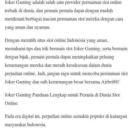
Joker Gaming adalah salah satu provider permainan slot online
terbaik di dunia, dan pemain pemula dapat dengan mudah
menikmati berbagai macam permainan slot mereka dengan cara
yang aman dan nyaman.
Dengan memilih situs slot online Indonesia yang aman,
memahami tips dan trik bermain slot Joker Gaming, serta bermain
dengan bijak, pemain pemula dapat meningkatkan peluang
kemenangan mereka dan meraih kesuksesan dalam dunia
perjudian online. Jadi, jangan ragu untuk mencoba permainan slot
Joker Gaming dan raih kemenangan besar bersama Airbet88!
Joker Gaming Panduan Lengkap untuk Pemula di Dunia Slot
Online
Pada era digital ini, perjudian online semakin populer di kalangan
masyarakat Indonesia.