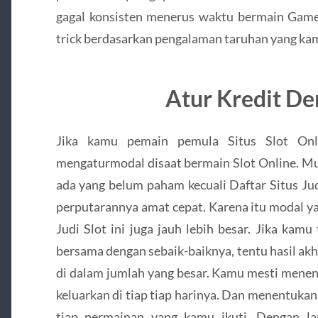
gagal konsisten menerus waktu bermain Gam
trick berdasarkan pengalaman taruhan yang ka
Atur Kredit De
Jika kamu pemain pemula Situs Slot Onl
mengaturmodal disaat bermain Slot Online. Mun
ada yang belum paham kecuali Daftar Situs Ju
perputarannya amat cepat. Karena itu modal y
Judi Slot ini juga jauh lebih besar. Jika ka
bersama dengan sebaik-baiknya, tentu hasil ak
di dalam jumlah yang besar. Kamu mesti mene
keluarkan di tiap tiap harinya. Dan menentukan n
tiap permainan yang kamu ikuti. Dengan l