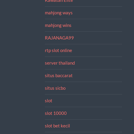
mahjong ways
mahjong wins
RAJANAGA99
rtp slot online
server thailand
situs baccarat
situs sicbo
slot
slot 10000
slot bet kecil