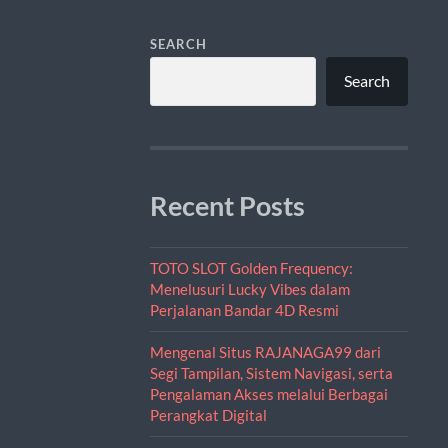
SEARCH
Search
Recent Posts
TOTO SLOT Golden Frequency:
Menelusuri Lucky Vibes dalam
Perjalanan Bandar 4D Resmi
Mengenal Situs RAJANAGA99 dari
Segi Tampilan, Sistem Navigasi, serta
Pengalaman Akses melalui Berbagai
Perangkat Digital