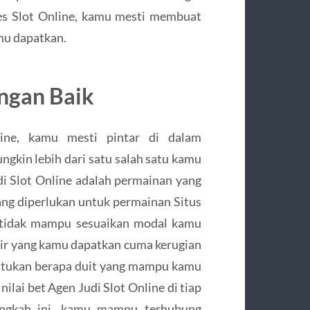
es Slot Online, kamu mesti membuat
mu dapatkan.
ngan Baik
ine, kamu mesti pintar di dalam
gkin lebih dari satu salah satu kamu
di Slot Online adalah permainan yang
ang diperlukan untuk permainan Situs
mu tidak mampu sesuaikan modal kamu
hir yang kamu dapatkan cuma kerugian
ntukan berapa duit yang mampu kamu
ilai bet Agen Judi Slot Online di tiap
angkah ini, kamu mampu terhubung