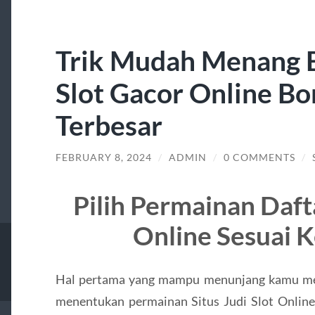
Trik Mudah Menang B
Slot Gacor Online Bo
Terbesar
FEBRUARY 8, 2024
/
ADMIN
/
0 COMMENTS
/
Pilih Permainan Dafta
Online Sesuai
Hal pertama yang mampu menunjang kamu me
menentukan permainan Situs Judi Slot Onli